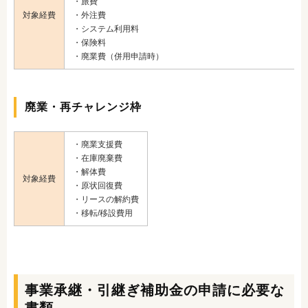
・旅費
対象経費
・外注費
・システム利用料
・保険料
・廃業費（併用申請時）
廃業・再チャレンジ枠
・廃業支援費
・在庫廃棄費
・解体費
対象経費
・原状回復費
・リースの解約費
・
移転/移設費用
事業承継・引継ぎ補助金の申請に必要な
書類