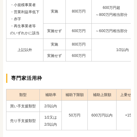
・小規模事業者
600万円超
実施
800万円
・営業利益率低下
～800万円相当部分
・赤字
・再生事業者等
実施せず
600万円
～600万円相当部分
のいずれかに該当
実施
800万円
上記以外
1/2以内
実施せず
600万円
専門家活用枠
類型
補助率
補助下限額
補助上限額
上乗せ額
買い手支援類型
2/3以内
50万円
600万円以内
+150
1/2又は
売り手支援類型
2/3以内