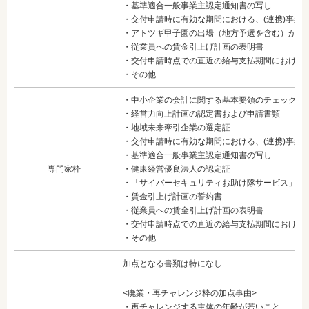
・基準適合一般事業主認定通知書の写し
・交付申請時に有効な期間における、(連携)事業
・アトツギ甲子園の出場（地方予選を含む）が確
・従業員への賃金引上げ計画の表明書
・交付申請時点での直近の給与支払期間における
・その他
・中小企業の会計に関する基本要領のチェックリ
・経営力向上計画の認定書および申請書類
・地域未来牽引企業の選定証
・交付申請時に有効な期間における、(連携)事業
・基準適合一般事業主認定通知書の写し
専門家枠
・健康経営優良法人の認定証
・「サイバーセキュリティお助け隊サービス」の
・賃金引上げ計画の誓約書
・従業員への賃金引上げ計画の表明書
・交付申請時点での直近の給与支払期間における
・その他
加点となる書類は特になし
<廃業・再チャレンジ枠の加点事由>
・再チャレンジする主体の年齢が若いこと