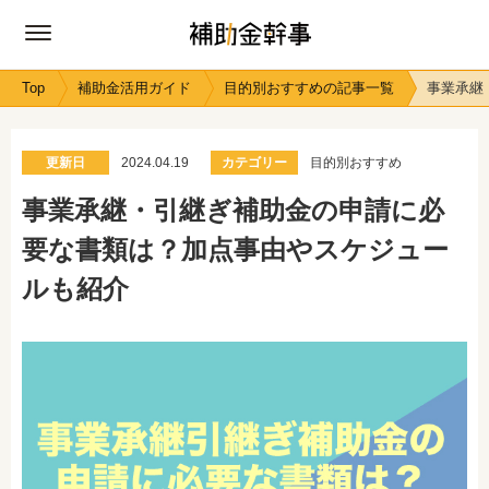
Top
補助金活用ガイド
目的別おすすめの記事一覧
事業承継
更新日
2024.04.19
カテゴリー
目的別おすすめ
事業承継・引継ぎ補助金の申請に必
要な書類は？加点事由やスケジュー
ルも紹介