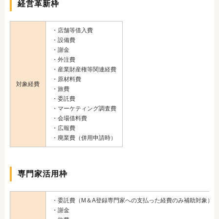
経営革新枠
・店舗等借入費
・設備費
・謝金
・外注費
・産業財産権等関連経費
・原材料費
対象経費
・旅費
・委託費
・マーケティング調査費
・会場借料費
・広報費
・廃業費（併用申請時）
専門家活用枠
・委託費（M＆A登録専門家への支払った経費のみ補助対象）
・謝金