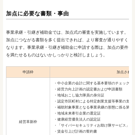
加点に必要な書類・事由
事業承継・引継ぎ補助金では、加点式の審査を実施しています。
加点につながる書類を多く提出できれば、より審査が通りやすく
なります。事業承継・引継ぎ補助金に申請する際は、加点の要件
を満たせるものはないかしっかりと検討しましょう。
申請枠
加点される
・中小企業の会計に関する基本要領のチェックリ
・経営力向上計画の認定書および申請書類
・地域おこし協力隊員の身分証
・認定市区町村による特定創業支援等事業の支援
・補助対象事業となる事業承継の形態に係る第三者が
・地域未来牽引企業の選定証
・健康経営優良法人の認定証
経営革新枠
・「サイバーセキュリティお助け隊サービス」の
・賃金引上げ計画の誓約書