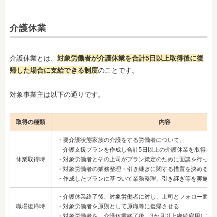
介護休業
介護休業とは、
対象労働者が介護休業を合計5日以上取得後に復
帰した場合に支給できる制度
のことです。
対象事業主は以下の通りです。
取得の種類
内容
・要介護状態家族の介護をする労働者について、
介護支援プランを作成し合計5日以上の介護休業を取得さ
休業取得時
・対象労働者とその上司がプラン策定のために面談を行った
・対象労働者の業務整理・引き継ぎに関する措置を決める
・作成したプランに基づいて業務整理、引き継ぎ等を実施す
・介護休業終了後、対象労働者に対し、上司とフォロー面談
職場復帰時
・対象労働者を原則として原職等に復帰させる
・対象労働者を、介護休業終了後、3か月以上継続雇用して