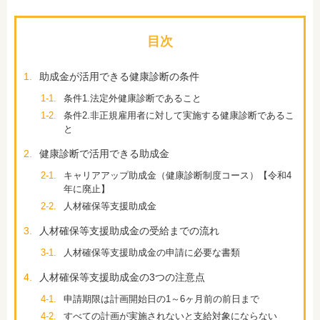
目次
1.
助成金が活用できる健康診断の条件
1-1.
条件1.法定外健康診断であること
1-2.
条件2.非正規雇用者に対して実施する健康診断であるこ
と
2.
健康診断で活用できる助成金
2-1.
キャリアアップ助成金（健康診断制度コース）【令和4
年に廃止】
2-2.
人材確保等支援助成金
3.
人材確保等支援助成金の受給までの流れ
3-1.
人材確保等支援助成金の申請に必要な書類
4.
人材確保等支援助成金の3つの注意点
4-1.
申請期限は計画開始日の1～6ヶ月前の前日まで
4-2.
すべての計画が実施されないと支給対象にならない