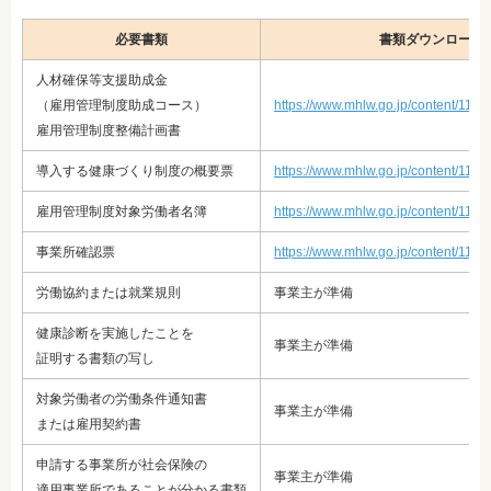
必要書類
書類ダウンロードU
人材確保等支援助成金
（雇用管理制度助成コース）
https://www.mhlw.go.jp/content/11
雇用管理制度整備計画書
導入する健康づくり制度の概要票
https://www.mhlw.go.jp/content/11
雇用管理制度対象労働者名簿
https://www.mhlw.go.jp/content/11
事業所確認票
https://www.mhlw.go.jp/content/116
労働協約または就業規則
事業主が準備
健康診断を実施したことを
事業主が準備
証明する書類の写し
対象労働者の労働条件通知書
事業主が準備
または雇用契約書
申請する事業所が社会保険の
事業主が準備
適用事業所であることが分かる書類