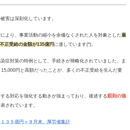
の被害は深刻化しています。
響により、事業活動の縮小を余儀なくされた人を対象とした
雇
で不正受給の金額が135億円
に達しています(*)。
感染症対策の特例として、手続きが簡略化されていました。ま
15,000円と高額だったことが、多くの不正受給を生んだ要
対する対応を強化する動きが強まっており、後述する
罰則の強
公表されています。
給１３５億円＝９月末、厚労省集計