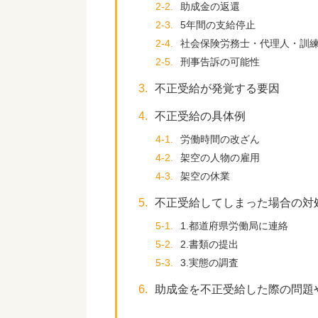
2-2.
助成金の返還
2-3.
5年間の支給停止
2-4.
社会保険労務士・代理人・訓
2-5.
刑事告訴の可能性
3.
不正受給が発覚する要因
4.
不正受給の具体例
4-1.
労働時間の改ざん
4-2.
架空の人物の雇用
4-3.
架空の休業
5.
不正受給してしまった場合の対
5-1.
1.都道府県労働局に連絡
5-2.
2.書類の提出
5-3.
3.実態の調査
6.
助成金を不正受給した際の問題