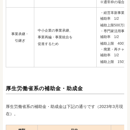
※通常枠の場合
・経営革新事業：
補助率 1/2
補助上限500万円
中小企業の事業承継、
・専門家活用事業
事業承継・
補助率 1/2
事業再編・事業統合を
引継ぎ
補助上限 400万
促進するため
・廃業・再チャレ
補助率 1/2
補助上限 150万
厚生労働省系の補助金・助成金
厚生労働省系の補助金・助成金は下記の通りです（2023年3月現
在）。