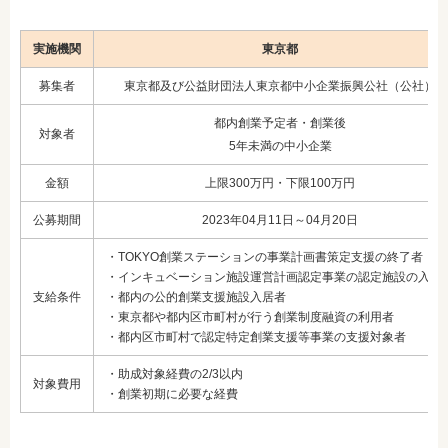
実施機関
東京都
募集者
東京都及び公益財団法人東京都中小企業振興公社（公社）
都内創業予定者・創業後
対象者
5年未満の中小企業
金額
上限300万円・下限100万円
公募期間
2023年04月11日～04月20日
・TOKYO創業ステーションの事業計画書策定支援の終了者
・インキュベーション施設運営計画認定事業の認定施設の入居
支給条件
・都内の公的創業支援施設入居者
・東京都や都内区市町村が行う創業制度融資の利用者
・都内区市町村で認定特定創業支援等事業の支援対象者
・助成対象経費の2/3以内
対象費用
・創業初期に必要な経費