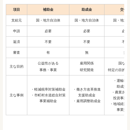
項目
補助金
助成金
交付
支給元
国・地方自治体
国・地方自治体
国・地方
申請
必要
必要
必要
返済
不要
不要
不要
審査
有
無
無
公益性がある
雇用関係
国など
主な目的
事務・事業
研究開発
特定の目的の
・運輸事
助成交
・軽減税率対策補助金
・働き方改革推進
・農業次世
主な事例
・市町村水道総合対策
支援助成金
投資事業
事業補助金
・雇用調整助成金
・地域経済
事業交