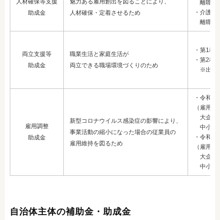
人材確保等支援
魅力ある雇用創出を図ることにより、
離職率低
・介護福
助成金
人材確保・定着させるため
離職率低
・第1種 
両立支援等
職業生活と家庭生活が
・第2種：
助成金
両立できる職場環境づくりのため
※出生時
・令和4
（雇用維
大企業：
新型コロナウイルス感染症の影響により、
雇用調整
中小企業
事業活動の縮小になった場合の従業員の
・令和4
助成金
雇用維持を図るため
（雇用維
大企業：
中小企業
自治体主体の補助金・助成金