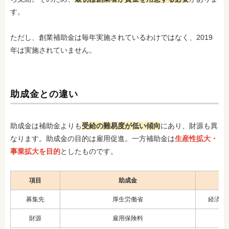
す。
ただし、創業補助金は毎年実施されているわけではなく、2019
年は実施されていません。
助成金との違い
助成金は補助金よりも
受給の難易度が低い傾向
にあり、財源も異
なります。助成金の目的は雇用促進。一方補助金は
生産性拡大・
事業拡大を目的
としたものです。
項目
助成金
募集先
厚生労働省
経済産
財源
雇用保険料