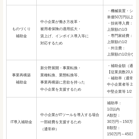
・機械装置・シス
単価50万円以上の
中小企業が働き方改革・
・技術導入費：
ものづくり
被用者保険の適用拡大・
上限額の1/3
・専門家経費：
補助金
賃上げ、インボイス導入等に
上限額の1/2
対応するため
・外注費：
上限額の1/2分など
・補助金額（通常
新分野展開・事業転換・
【従業員数20人以下
事業再構築
業種転換、業態転換等、
・補助率（通常枠
補助金
事業再構築に意欲を持った
中小企業者等 2/3
中小企業を支援するため
中堅企業等 1/2 な
補助率：
1/2以内
中小企業がITツールを導入する場合
A類型：
30万円～150万円
IT導入補助金
一部経費を支援するため
B類型：
（通常枠）
150万円～450万