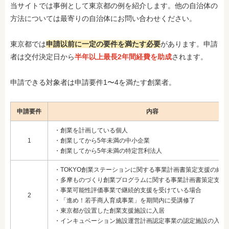
当サイトでは事例として東京都の例を紹介します。他の自治体の
方法については最寄りの自治体にお問い合わせください。
東京都では
申請以前に一定の要件を満たす必要
があります。申請
者は交付決定日から
半年以上最長2年間経費を助成
されます。
申請できる対象者は申請要件1〜4を満たす創業者。
申請要件
内容
・創業を計画している個人
1
・創業してから5年未満の中小企業
・創業してから5年未満の特定営利法人
・TOKYO創業ステーションに関する事業計画書策定支援の終了
・多摩ものづくり創業プログラムに関する事業計画書策定支援
・事業可能性評価事業で継続的支援を受けている場合
2
・「進め！若手商人育成事業」を期間内に受講修了
・東京都が設置した創業支援施設に入居
・インキュベーション施設運営計画認定事業の認定施設の入居