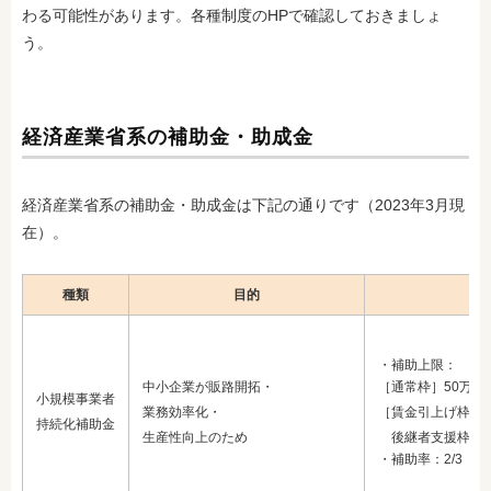
わる可能性があります。各種制度のHPで確認しておきましょ
う。
経済産業省系の補助金・助成金
経済産業省系の補助金・助成金は下記の通りです（2023年3月現
在）。
種類
目的
・補助上限：
中小企業が販路開拓・
［通常枠］50万円
小規模事業者
業務効率化・
［賃金引上げ枠・
持続化補助金
生産性向上のため
後継者支援枠・創業
・補助率：2/3（赤