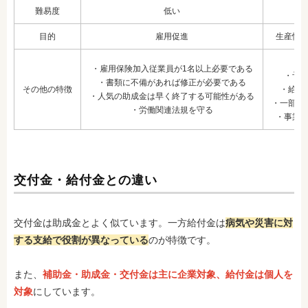
難易度
低い
目的
雇用促進
生産性
・
・雇用保険加入従業員が1名以上必要である
・予
・書類に不備があれば修正が必要である
その他の特徴
・給付
・人気の助成金は早く終了する可能性がある
・一部費
・労働関連法規を守る
・事業
交付金・給付金との違い
交付金は助成金とよく似ています。一方給付金は
病気や災害に対
する支給で役割が異なっている
のが特徴です。
また、
補助金・助成金・交付金は主に企業対象、給付金は個人を
対象
にしています。