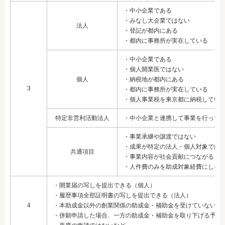
・中小企業である
・みなし大企業ではない
法人
・登記が都内にある
・都内に事務所が実在している
・中小企業である
・個人開業医ではない
個人
・納税地が都内にある
3
・都内に事務所が実在している
・個人事業税を東京都に納税してい
特定非営利活動法人
・中小企業と連携して事業を行って
・事業承継や譲渡ではない
・成果が特定の法人・個人対象では
共通項目
・事業内容が社会貢献につながる
・人件費のみを助成対象経費にしな
・開業届の写しを提出できる（個人）
・履歴事項全部証明書の写しを提出できる（法人）
4
・本助成金以外の創業関係の助成金・補助金を受けていない
・併願申請した場合、一方の助成金・補助金を取り下げる予定