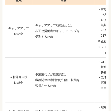
種類
目的
・有期 →
57万円
（42万7
・無期 →
キャリアアップ助成金とは、
キャリアアップ
28万5,
非正規労働者のキャリアアップを
助成金
（21万3
促進するため
※正社員
※＜ ＞
（ ）内
・OFF-J
賃金助成額
経費助成
事業主などが従業員に、
人材開発支援
・OJT：
職務関連の専門的な知識・技能を
実施助成
助成金
習得させるため
※中小企
・雇用管