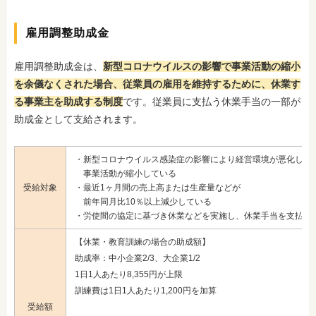
雇用調整助成金
雇用調整助成金は、
新型コロナウイルスの影響で事業活動の縮小
を余儀なくされた場合、従業員の雇用を維持するために、休業す
る事業主を助成する制度
です。従業員に支払う休業手当の一部が
助成金として支給されます。
・新型コロナウイルス感染症の影響により経営環境が悪化し、
事業活動が縮小している
受給対象
・最近1ヶ月間の売上高または生産量などが
前年同月比10％以上減少している
・労使間の協定に基づき休業などを実施し、休業手当を支払っ
【休業・教育訓練の場合の助成額】
助成率：中小企業2/3、大企業1/2
1日1人あたり8,355円が上限
訓練費は1日1人あたり1,200円を加算
受給額