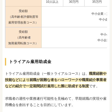
10人以上
30万円
35万円
受給額
中小企業：支給
（高年齢者評価制度等
中小企業
雇用管理改善コース）
受給額
中小企業
（高年齢者
中小企業以
無期雇用転換コース）
トライアル雇用助成金
トライアル雇用助成金（一般トライアルコース）は、
職業経験や
技能などにより就職が困難な者をハローワークや職業紹介事業者
などの紹介で一定期間試行雇用した際に助成する制度
です。
求職者の適性や業務遂行可能性を見極めて、早期就職の実現や雇
用機会を創出することを目的にしています。