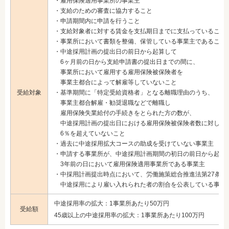
・雇用保険適用事業所の事業主
・支給のための審査に協力すること
・申請期間内に申請を行うこと
・支給対象者に対する賃金を支払期日までに支払っていること
・事業所において書類を整備、保管している事業主であること
・中途採用計画の提出日の前日から起算して
6ヶ月前の日から支給申請書の提出日までの間に、
事業所において雇用する雇用保険被保険者を
事業主都合によって解雇等していないこと
受給対象
・基準期間に「特定受給資格者」となる離職理由のうち、
事業主都合解雇・勧奨退職などで離職し
雇用保険失業給付の手続きをとられた方の数が、
中途採用計画の提出日における雇用保険被保険者数に対して
6％を超えていないこと
・過去に中途採用拡大コースの助成を受けていない事業主
・申請する事業所が、中途採用計画期間の初日の前日から起算
3年前の日において雇用保険適用事業所である事業主
・中採用計画提出時点において、労働施策総合推進法第27条の
中途採用により雇い入れられた者の割合を公表している事業
中途採用率の拡大：1事業所あたり50万円
受給額
45歳以上の中途採用率の拡大：1事業所あたり100万円