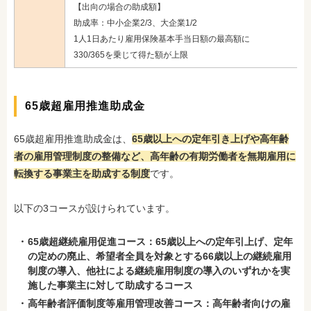
【出向の場合の助成額】
助成率：中小企業2/3、大企業1/2
1人1日あたり雇用保険基本手当日額の最高額に
330/365を乗じて得た額が上限
65歳超雇用推進助成金
65歳超雇用推進助成金は、
65歳以上への定年引き上げや高年齢
者の雇用管理制度の整備など、高年齢の有期労働者を無期雇用に
転換する事業主を助成する制度
です。
以下の3コースが設けられています。
65歳超継続雇用促進コース：65歳以上への定年引上げ、定年
の定めの廃止、希望者全員を対象とする66歳以上の継続雇用
制度の導入、他社による継続雇用制度の導入のいずれかを実
施した事業主に対して助成するコース
高年齢者評価制度等雇用管理改善コース：高年齢者向けの雇