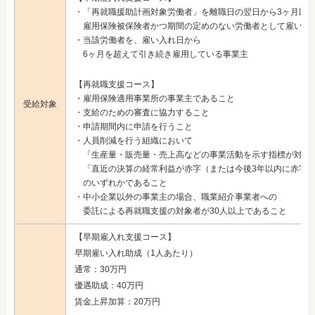
・「再就職援助計画対象労働者」を離職日の翌日から3ヶ月以
雇用保険被保険者かつ期間の定めのない労働者として雇い入
・当該労働者を、雇い入れ日から
6ヶ月を超えて引き続き雇用している事業主
【再就職支援コース】
・雇用保険適用事業所の事業主であること
受給対象
・支給のための審査に協力すること
・申請期間内に申請を行うこと
・人員削減を行う組織において
「生産量・販売量・売上高などの事業活動を示す指標が対前年
「直近の決算の経常利益が赤字（または今後3年以内に赤字に
のいずれかであること
・中小企業以外の事業主の場合、職業紹介事業者への
委託による再就職支援の対象者が30人以上であること
【早期雇入れ支援コース】
早期雇い入れ助成（1人あたり）
通常：30万円
優遇助成：40万円
賃金上昇加算：20万円