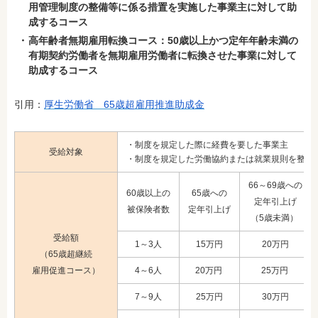
用管理制度の整備等に係る措置を実施した事業主に対して助
成するコース
高年齢者無期雇用転換コース：50歳以上かつ定年年齢未満の
有期契約労働者を無期雇用労働者に転換させた事業に対して
助成するコース
引用：
厚生労働省 65歳超雇用推進助成金
・制度を規定した際に経費を要した事業主
受給対象
・制度を規定した労働協約または就業規則を整備
66～69歳への
60歳以上の
65歳への
定年引上げ
被保険者数
定年引上げ
（5歳未満）
受給額
1～3人
15万円
20万円
（65歳超継続
雇用促進コース）
4～6人
20万円
25万円
7～9人
25万円
30万円