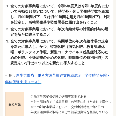
全ての対象事業場において、令和5年度又は令和6年度内にお
いて有効な36協定について、時間外・休日労働時間数を縮減
し、月60時間以下、又は月60時間を超え月80時間以下に上限
を設定し、所轄労働基準監督署長に届け出を行うこと
全ての対象事業場において、年次有給休暇の計画的付与の規
定を新たに導入すること
全ての対象事業場において、時間単位の年次有給休暇の規定
を新たに導入し、かつ、特別休暇（病気休暇、教育訓練休
暇、ボランティア休暇、新型コロナウイルス感染症対応のた
めの休暇、不妊治療のための休暇、時間単位の特別休暇）の
規定をいずれか1つ以上を新たに導入すること
引用：
厚生労働省 働き方改革推進支援助成金（労働時間短縮・
年休促進支援コース）
・労働者災害補償保険の適用事業主である
・交付申請時点で「成果目標」の設定に向けた条件を満たして
受給対象
・全ての対象事業場において、交付申請時点で年5日の
年次有給休暇の取得に向けて就業規則等を整備している