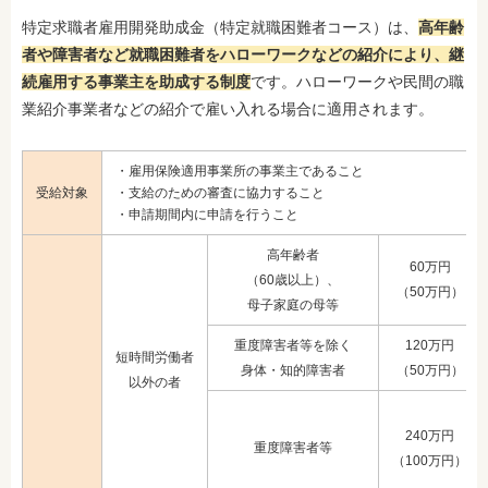
特定求職者雇用開発助成金（特定就職困難者コース）は、
高年齢
者や障害者など就職困難者をハローワークなどの紹介により、継
続雇用する事業主を助成する制度
です。ハローワークや民間の職
業紹介事業者などの紹介で雇い入れる場合に適用されます。
・雇用保険適用事業所の事業主であること
受給対象
・支給のための審査に協力すること
・申請期間内に申請を行うこと
高年齢者
60万円
（60歳以上）、
（50万円）
母子家庭の母等
重度障害者等を除く
120万円
短時間労働者
身体・知的障害者
（50万円）
以外の者
240万円
重度障害者等
（100万円）