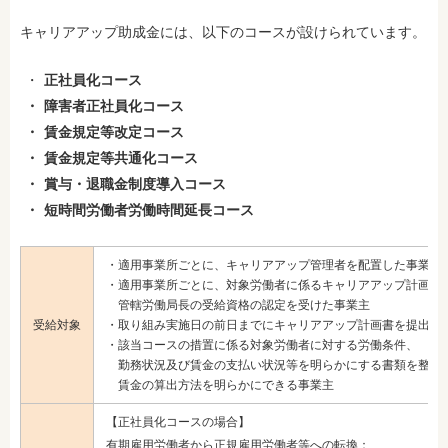
キャリアアップ助成金には、以下のコースが設けられています。
正社員化コース
障害者正社員化コース
賃金規定等改定コース
賃金規定等共通化コース
賞与・退職金制度導入コース
短時間労働者労働時間延長コース
・適用事業所ごとに、キャリアアップ管理者を配置した事業主
・適用事業所ごとに、対象労働者に係るキャリアアップ計画書
管轄労働局長の受給資格の認定を受けた事業主
受給対象
・取り組み実施日の前日までにキャリアアップ計画書を提出し
・該当コースの措置に係る対象労働者に対する労働条件、
勤務状況及び賃金の支払い状況等を明らかにする書類を整備
賃金の算出方法を明らかにできる事業主
【正社員化コースの場合】
有期雇用労働者から正規雇用労働者等への転換：