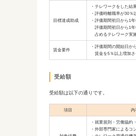
・テレワークをした結
・評価時離職率が30％
目標達成助成
・評価期間初日から1年
評価期間初日から1年
占めるテレワーク実施
・評価期間の開始日か
賃金要件
賃金を5％以上増加さ
受給額
受給額は以下の通りです。
項目
内
・就業規則・労働協約
・外部専門家によるコ