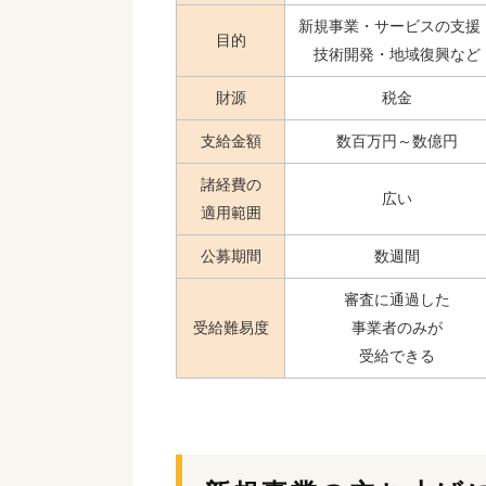
新規事業・
サービスの支援
目的
技術開発・
地域復興など
財源
税金
支給金額
数百万円～数億円
諸経費の
広い
適用範囲
公募期間
数週間
審査に通過した
受給難易度
事業者のみが
受給できる