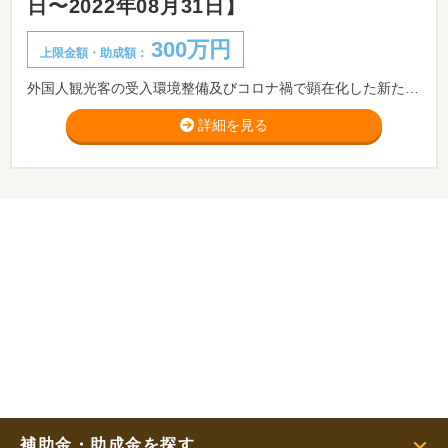
日〜2022年08月31日】
300万円
上限金額・助成額：
外国人観光客の受入環境整備及びコロナ禍で顕在化した新たな観光需要に対応する体制整備を行う県内の観光関連事業者を支援するため、外国語の観光案内板の整備、マイクロツーリズムに対応した商品開発、デジタル技術を活用した業務効率化等に要する経費の一部を補助します。
詳細を見る
補助金・助成金を探す