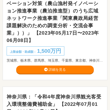
ベーション対策（農山漁村発イノベーシ
ョン推進事業（農泊推進型）のうち広域
ネットワーク推進事業「関東農政局経営
課題解決のための調査分析・交流会事
業」））」 【2023年05月17日〜2023年
06月08日】
1,500万円
上限金額・助成額：
茨城県、栃木県、群馬県、埼玉県、千葉県、東京都、神奈川県、山梨県、長野県及び静岡県において、農泊地域が抱える経営課題への対応策を示すとともに、農泊と関連する多様な団体や事業者との連携を推進する機会を創出するため、優良事例の調査・分析及び農山漁村の活性化に取り組む団体や観光事業者等との交流の場を設ける取組を支援します。
詳細を見る
神奈川県：「令和4年度神奈川県観光客受
入環境整備費補助金」 【2022年07月01