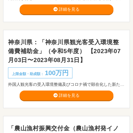
詳細を見る
神奈川県：「神奈川県観光客受入環境整
備費補助金」（令和5年度） 【2023年07
月03日〜2023年08月31日】
100万円
上限金額・助成額：
外国人観光客の受入環境整備及びコロナ禍で顕在化した新たな観光需要に対応する体制整備を行う県内の観光関連事業者を支援するため、多言語表記等の整備、SDGs・脱炭素をテーマとした観光需要に対応したコンテンツ開発、デジタル技術を活用した業務効率化等に要する経費の一部を補助します。
詳細を見る
「農山漁村振興交付金（農山漁村発イノ