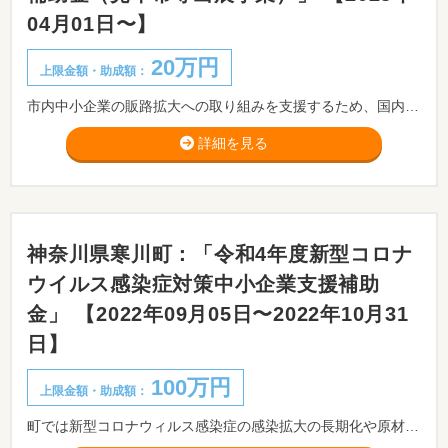
04月01日〜】
20万円
上限金額・助成額：
市内中小企業の販路拡大への取り組みを支援するため、国内又は海外で開催される見本市・展示会・博覧会等の出展に要する費用を補助します。
詳細を見る
神奈川県寒川町：「令和4年度新型コロナ
ウイルス感染症対策中小企業支援補助
金」 【2022年09月05日〜2022年10月31
日】
100万円
上限金額・助成額：
町では新型コロナウィルス感染症の感染拡大の長期化や原材料の高騰など、社会情勢の変化に伴い実施する新商品・新サービス開発事業、市場拡大事業、魅力ある店舗づくり事業、デジタル化の取組に対し補助を行います。 ※より実現性の高い提案とするため、必ず提出前に事前相談をお願いします。