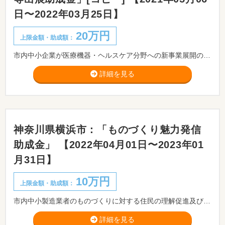
日〜2022年03月25日】
20万円
上限金額・助成額：
市内中小企業が医療機器・ヘルスケア分野への新事業展開の促進及び新たな製品・サービスの販路拡大を図るため展示会及び学会(以下、「展示会等」という)出展に要する経費の一部を助成することで、市内中小企業の新事業展開及び販路拡大に寄与することを目的として実施します
詳細を見る
神奈川県横浜市：「ものづくり魅力発信
助成金」 【2022年04月01日〜2023年01
月31日】
10万円
上限金額・助成額：
市内中小製造業者のものづくりに対する住民の理解促進及び小・中学校の児童・生徒を対象とした将来のものづくり人材の育成を図るために実施する取組に対し、その活動経費の一部を助成します。
詳細を見る