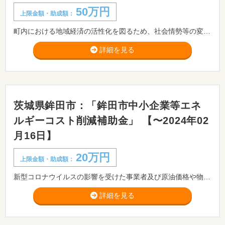
50万円
上限金額・助成額：
町内における地域経済の活性化を図るため、社会情勢等の変化に応じた持続的な経営に向けた取組を行う方に対し、予算の範囲内において補助金を交付します。 ※事前相談が必要です。
詳細を見る
茨城県鉾田市：「鉾田市中小企業等エネ
ルギーコスト削減補助金」 【〜2024年02
月16日】
20万円
上限金額・助成額：
新型コロナウイルスの影響を受けた事業者及び原油価格や物価高騰の影響を受けた市内の中小企業者等が行う、省エネ機器等の導入や更新するための経費及び事務所等の省エネ工事や改修工事等の経費に対し補助金を交付します。
詳細を見る