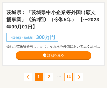
茨城県：「茨城県中小企業等外国出願支
援事業」《第2回》（令和5年） 【〜2023
年09月01日】
300万円
上限金額・助成額：
優れた技術等を有し、かつ、それらを外国において広く活用しようとする茨城県内中小企業者の外国出願を支援し、国際競争力の向上、経営基盤の強化、海外市場への新たな参入及び事業展開を促進することを目的として県内中小企業者が、既に国内に出願している産業財産権を基に行う外国出願に要する経費の一部を助成します。
詳細を見る
1
2
・・・
14