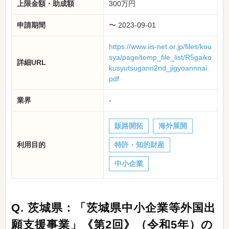
上限金額・助成額
300万円
申請期間
〜 2023-09-01
https://www.iis-net.or.jp/files/kou
sya/page/temp_file_list/R5gaiko
詳細URL
kusyutsugann2nd_jigyoannnai.
pdf
業界
-
販路開拓
海外展開
利用目的
特許・知的財産
中小企業
Q.
茨城県：「茨城県中小企業等外国出
願支援事業」《第2回》（令和5年）の