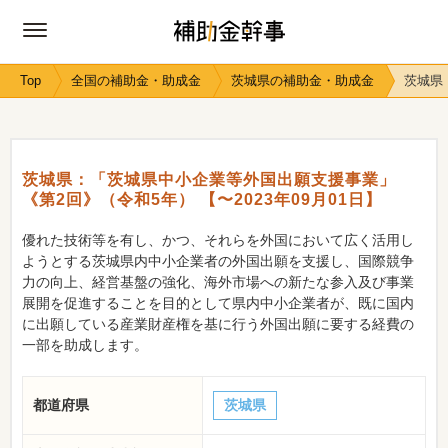
Top
全国の補助金・助成金
茨城県の補助金・助成金
茨城県
茨城県：「茨城県中小企業等外国出願支援事業」
《第2回》（令和5年） 【〜2023年09月01日】
優れた技術等を有し、かつ、それらを外国において広く活用し
ようとする茨城県内中小企業者の外国出願を支援し、国際競争
力の向上、経営基盤の強化、海外市場への新たな参入及び事業
展開を促進することを目的として県内中小企業者が、既に国内
に出願している産業財産権を基に行う外国出願に要する経費の
一部を助成します。
都道府県
茨城県