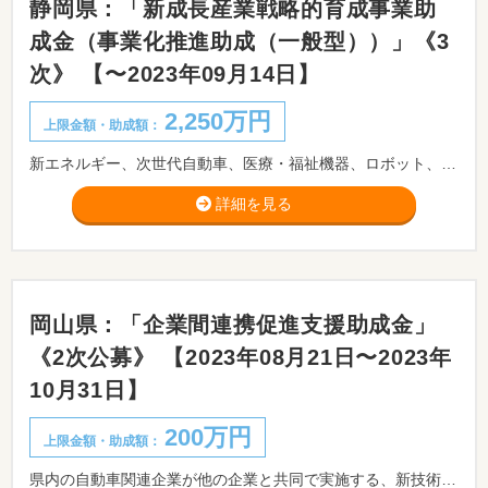
静岡県：「新成長産業戦略的育成事業助
成金（事業化推進助成（一般型））」《3
次》 【〜2023年09月14日】
2,250万円
上限金額・助成額：
新エネルギー、次世代自動車、医療・福祉機器、ロボット、航空宇宙、光、環境技術関連、CNFなど、新たな成長産業分野への進出を目指す県内企業またはコンソーシアムに対し、助成します。 ※事前相談が必要です。事前相談期限：2023/09/12まで。
詳細を見る
岡山県：「企業間連携促進支援助成金」
《2次公募》 【2023年08月21日〜2023年
10月31日】
200万円
上限金額・助成額：
県内の自動車関連企業が他の企業と共同で実施する、新技術・サービス又は新製品の研究開発等に向けた取組を支援します。