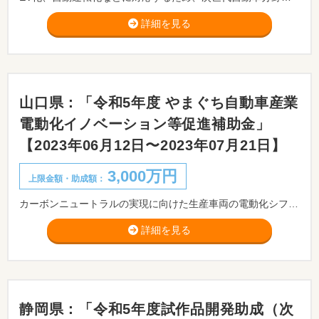
詳細を見る
山口県：「令和5年度 やまぐち自動車産業
電動化イノベーション等促進補助金」
【2023年06月12日〜2023年07月21日】
3,000万円
上限金額・助成額：
カーボンニュートラルの実現に向けた生産車両の電動化シフト等の急速な構造変化に対応するため、県内企業等による先導的、先進的な研究開発等の取組を支援することにより、電動化に対応した新技術・新製品等の創出を促進し、県内企業等の自動車産業への新規参入及び事業展開の拡大を図ることを目的とします。
詳細を見る
静岡県：「令和5年度試作品開発助成（次