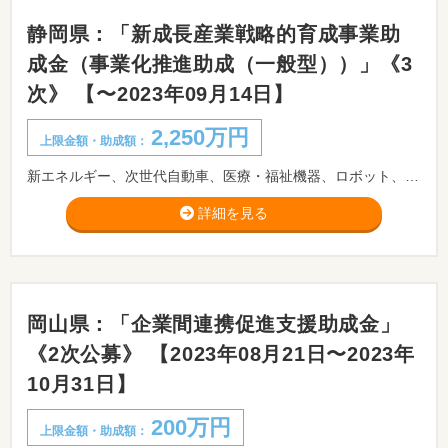
静岡県：「新成長産業戦略的育成事業助
成金（事業化推進助成（一般型））」《3
次》 【〜2023年09月14日】
2,250万円
上限金額・助成額：
新エネルギー、次世代自動車、医療・福祉機器、ロボット、航空宇宙、光、環境技術関連、CNFなど、新たな成長産業分野への進出を目指す県内企業またはコンソーシアムに対し、助成します。 ※事前相談が必要です。事前相談期限：2023/09/12まで。
詳細を見る
岡山県：「企業間連携促進支援助成金」
《2次公募》 【2023年08月21日〜2023年
10月31日】
200万円
上限金額・助成額：