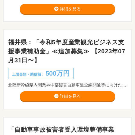
詳細を見る
福井県：「令和5年度産業観光ビジネス支
援事業補助金」≪追加募集≫ 【2023年07
月31日〜】
500万円
上限金額・助成額：
北陸新幹線県内開業や中部縦貫自動車道全線開通等に向けた観光客の受入れ態勢整備のため、県内中小企業が、デザインを活用して行う産業観光のビジネス化を支援する「産業観光ビジネス支援事業補助金」の追加募集を開始します。 ※応募を希望する場合は、事前に事業内容・希望額・事業期間等について担当あてご連絡ください。
詳細を見る
「自動車事故被害者受入環境整備事業