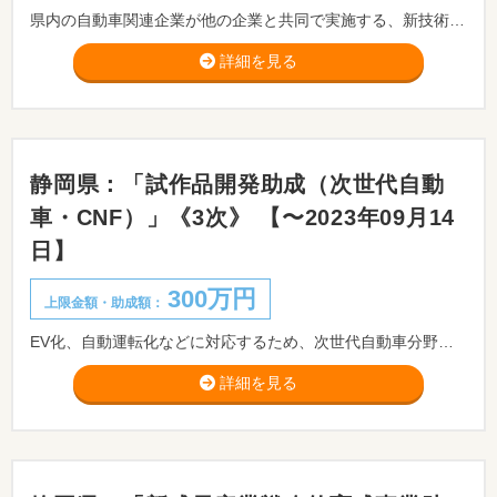
県内の自動車関連企業が他の企業と共同で実施する、新技術・サービス又は新製品の研究開発等に向けた取組を支援します。
詳細を見る
静岡県：「試作品開発助成（次世代自動
車・CNF）」《3次》 【〜2023年09月14
日】
300万円
上限金額・助成額：
EV化、自動運転化などに対応するため、次世代自動車分野に関する自社の技術力を広く情報発信するために使用するサンプル品の製作を行う事業及びCNFを活用した製品の開発や企業のCNF関連産業への参入を促進するため、CNFを活用した試作品の開発を行う事業に対し、その開発費を助成します。 ※事前相談が必要です。事前相談期限：2023/09/12まで。
詳細を見る