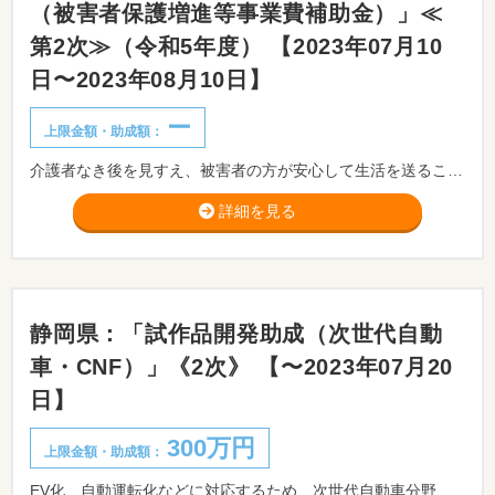
（被害者保護増進等事業費補助金）」≪
第2次≫（令和5年度） 【2023年07月10
日〜2023年08月10日】
ー
上限金額・助成額：
介護者なき後を見すえ、被害者の方が安心して生活を送ることのできる環境を整備するため、グループホーム等の新設及び人材確保や設備導入等に係る経費の支援を行うこととしております。
詳細を見る
静岡県：「試作品開発助成（次世代自動
車・CNF）」《2次》 【〜2023年07月20
日】
300万円
上限金額・助成額：
EV化、自動運転化などに対応するため、次世代自動車分野に関する自社の技術力を広く情報発信するために使用するサンプル品の製作を行う事業及びCNFを活用した製品の開発や企業のCNF関連産業への参入を促進するため、CNFを活用した試作品の開発を行う事業に対し、その開発費を助成します。 ※事前相談が必要です。事前相談期限：2023/07/14まで。