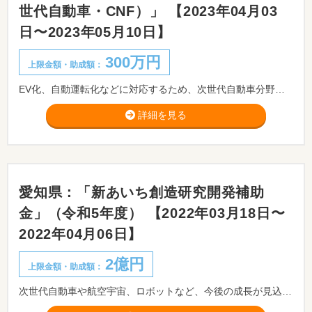
世代自動車・CNF）」 【2023年04月03
日〜2023年05月10日】
300万円
上限金額・助成額：
EV化、自動運転化などに対応するため、次世代自動車分野に関する自社の技術力を広く情報発信するために使用するサンプル品の製作を行う事業及びCNFを活用した製品の開発や企業のCNF関連産業への参入を促進するため、CNFを活用した試作品の開発を行う事業に対し、その開発費を助成します。 ※事前相談が必要です。事前相談期限：2023/05/02まで。
詳細を見る
愛知県：「新あいち創造研究開発補助
金」（令和5年度） 【2022年03月18日〜
2022年04月06日】
2億円
上限金額・助成額：
次世代自動車や航空宇宙、ロボットなど、今後の成長が見込まれる分野において、企業等が行う研究開発・実証実験を支援し、本県における付加価値の高いモノづくりの維持・拡大につなげることを目的とします。