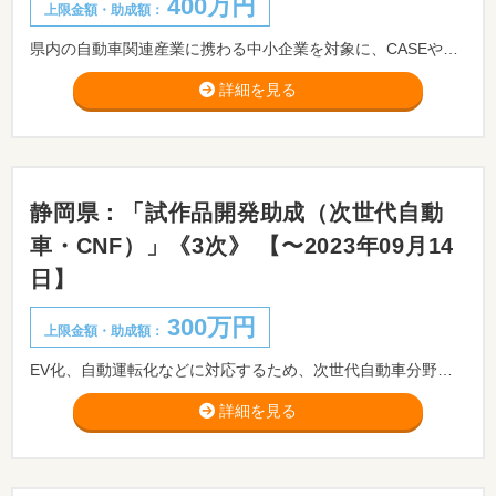
400万円
上限金額・助成額：
県内の自動車関連産業に携わる中小企業を対象に、CASEやカーボンニュートラルに係る新製品開発や新分野参入への取組を支援することで、県内企業の開発力や提案力の強化を図り、北部九州自動車産業グリーン先進拠点推進構想を推進することを目的とします。
詳細を見る
静岡県：「試作品開発助成（次世代自動
車・CNF）」《3次》 【〜2023年09月14
日】
300万円
上限金額・助成額：
EV化、自動運転化などに対応するため、次世代自動車分野に関する自社の技術力を広く情報発信するために使用するサンプル品の製作を行う事業及びCNFを活用した製品の開発や企業のCNF関連産業への参入を促進するため、CNFを活用した試作品の開発を行う事業に対し、その開発費を助成します。 ※事前相談が必要です。事前相談期限：2023/09/12まで。
詳細を見る