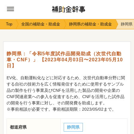
Top
全国の補助金・助成金
静岡県の補助金・助成金
静岡県：
静岡県：「令和5年度試作品開発助成（次世代自動
車・CNF）」 【2023年04月03日〜2023年05月10
日】
EV化、自動運転化などに対応するため、次世代自動車分野に関
する自社の技術力を広く情報発信するために使用するサンプル
品の製作を行う事業及びCNFを活用した製品の開発や企業の
CNF関連産業への参入を促進するため、CNFを活用した試作品
の開発を行う事業に対し、その開発費を助成します。
※事前相談が必要です。事前相談期限：2023/05/02まで。
都道府県
静岡県