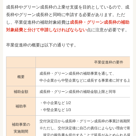
成長枠やグリーン成長枠の上乗せ支援を目的としているので、成
長枠やグリーン成長枠と同時に申請する必要があります。ただ
し、卒業促進枠の補助対象経費は
成長枠・グリーン成長枠の補助
対象経費と分けて申請しなければならない
点に注意が必要です。
卒業促進枠の概要は以下の通りです。
卒業促進枠の要件
成長枠・グリーン成長枠の補助事業を通して、
概要
中小企業から中堅企業などに成長する事業者に対する上乗
補助金額
成長枠・グリーン成長枠の補助金額上限と同等
・中小企業など 1/2
補助率
・中堅企業など 1/3
交付決定日から成長枠・グリーン成長枠の事業計画期間終
補助事業の
※ただし、交付決定後に自己の責任によらない理由で
期間
実施期間
規定の報告書を提出することで延長がみとめられる場合