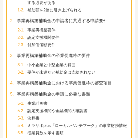
する必要がある
1-2.
補助額を2倍に引き上げられる
2.
事業再構築補助金の申請者に共通する申請要件
2-1.
事業再構築要件
2-2.
認定支援機関要件
2-3.
付加価値額要件
3.
事業再構築補助金の卒業促進枠の要件
3-1.
中小企業と中堅企業の範囲
3-2.
要件が未達だと補助金は支給されない
4.
事業再構築補助金における卒業促進枠の審査項目
5.
事業再構築補助金の申請に必要な書類
5-1.
事業計画書
5-2.
認定支援機関や金融機関の確認書
5-3.
決算書
5-4.
ミラサポplus「ローカルベンチマーク」の事業財務情報
5-5.
従業員数を示す書類