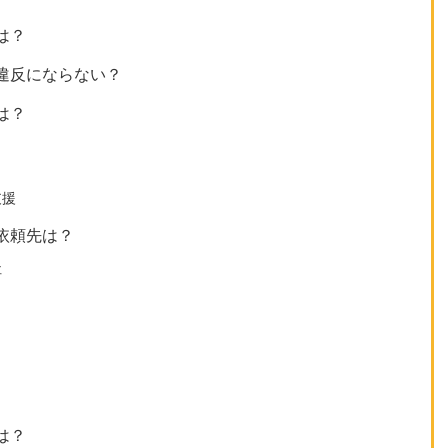
は？
違反にならない？
は？
支援
依頼先は？
社
は？