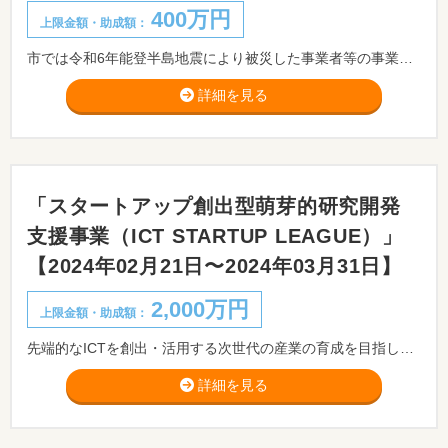
400万円
上限金額・助成額：
市では令和6年能登半島地震により被災した事業者等の事業再開を促進するとともに、特に被害が大きい伏木・吉久の復興を後押しするため、市内で移転や開業等をする場合に、賑わい集積開業等支援事業の補助率・限度額の上乗せをします。
詳細を見る
「スタートアップ創出型萌芽的研究開発
支援事業（ICT STARTUP LEAGUE）」
【2024年02月21日〜2024年03月31日】
2,000万円
上限金額・助成額：
先端的なICTを創出・活用する次世代の産業の育成を目指し、公募を経て選抜された、起業や事業拡大を目指す個人またはスタートアップによる、ICTに関する研究開発に対して研究開発費を支援するとともに、全国各地・各分野の支援機関ネットワークを活用した伴走支援を行い、官民の役割分担の下、芽出しの研究開発から事業化までの一気通貫での支援を実施しています。
詳細を見る