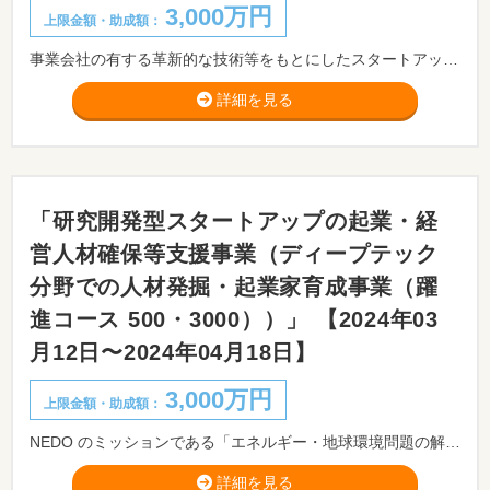
3,000万円
上限金額・助成額：
事業会社の有する革新的な技術等をもとにしたスタートアップのカーブアウトの加速・促進に向け、事業会社が蓄積する技術を発掘することで、研究開発の成果を社会実装し、収益獲得に向けた支援を行うことにより、カーブアウト後の研究開発や事業開発が円滑に継続されることに加え、オープンイノベーションが柔軟に行われ、多様な主体が多様な経営資源を活用できる社会を目指すため、カーブアウトまたはカーブアウト後の法人を主な対象に事業を実施します。
詳細を見る
「研究開発型スタートアップの起業・経
営人材確保等支援事業（ディープテック
分野での人材発掘・起業家育成事業（躍
進コース 500・3000））」 【2024年03
月12日〜2024年04月18日】
3,000万円
上限金額・助成額：
NEDO のミッションである「エネルギー・地球環境問題の解決」と「産業競争力の強化」の一環として、ディープテック分野での人材を発掘して起業家を育成することにより、ディープテック・スタートアップの創出、育成を図り、経済活性化、新規産業・雇用の創出につなげることを目的とし、技術を基にした起業・事業化活動にこれから取り組もうとする法人を主な対象に事業を実施します。
詳細を見る