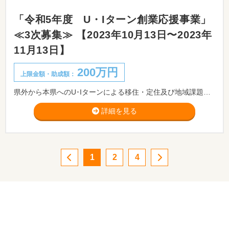
「令和5年度 U・Iターン創業応援事業」
≪3次募集≫ 【2023年10月13日〜2023年
11月13日】
200万円
上限金額・助成額：
県外から本県へのU･Iターンによる移住・定住及び地域課題や社会課題の解決に資する事業の促進と人口増加を目的に、創業に必要な経費の一部を助成する「U･Iターン創業応援事業」を実施します。 ※11月6日(月)までに商工会・商工会議所又は金融機関の窓口にご相談、ご提出ください。
詳細を見る
1
2
4