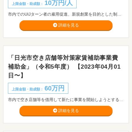
10万円/人
上限金額・助成額：
市内でのUIJターン者の雇用促進、新規創業を目的とした制度で、福井県外に住んでいた方が坂井市に移住し、坂井市内の中小企業に就職、もしくは坂井市内で新規創業をした場合に奨励金を交付します。 ※状況によって必要書類が変わるため事前にお問い合わせください。
詳細を見る
「日光市空き店舗等対策家賃補助事業費
補助金」（令和5年度） 【2023年04月01
日〜】
60万円
上限金額・助成額：
市内で空き店舗等を借用して新たに事業を開始しようとする方に対して、支払った家賃の一部を補助します。 ※申請前に商工課へご相談ください
詳細を見る