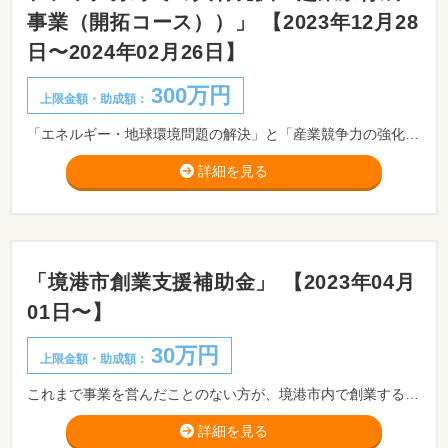
事業（開拓コース））」 【2023年12月28
日〜2024年02月26日】
300万円
上限金額・助成額：
「エネルギー・地球環境問題の解決」と「産業競争力の強化」の一環として、ディープテック分野での人材を発掘し、起業家を育成すると共に、大学発スタートアップにおける経営人材の確保を支援することにより、研究開発型スタートアップの創出、育成を図り、経済活性化、新規産業・雇用の創出につなげることを目的としています。
詳細を見る
「境港市創業支援補助金」 【2023年04月
01日〜】
30万円
上限金額・助成額：
これまで事業を営んだことのない方が、境港市内で創業する場合、初期費用の一部を助成します。
詳細を見る