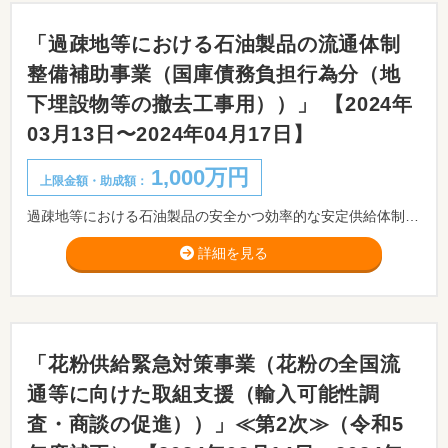
「過疎地等における石油製品の流通体制
整備補助事業（国庫債務負担行為分（地
下埋設物等の撤去工事用））」 【2024年
03月13日〜2024年04月17日】
1,000万円
上限金額・助成額：
過疎地等における石油製品の安全かつ効率的な安定供給体制の確保を目指すために、揮発油販売業者等が行う工事にかかる費用の一部を補助する事業です。
詳細を見る
「花粉供給緊急対策事業（花粉の全国流
通等に向けた取組支援（輸入可能性調
査・商談の促進））」≪第2次≫（令和5