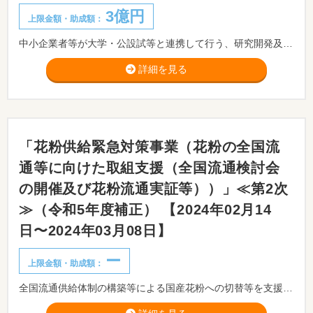
3億円
上限金額・助成額：
中小企業者等が大学・公設試等と連携して行う、研究開発及びその事業化に向けた取組を最大3年間支援するものです。
詳細を見る
「花粉供給緊急対策事業（花粉の全国流
通等に向けた取組支援（全国流通検討会
の開催及び花粉流通実証等））」≪第2次
≫（令和5年度補正） 【2024年02月14
日〜2024年03月08日】
ー
上限金額・助成額：
全国流通供給体制の構築等による国産花粉への切替等を⽀援します。