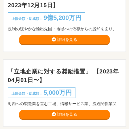
2023年12月15日】
9億5,200万円
上限金額・助成額：
規制の緩やかな輸出先国・地域への依存からの脱却を図り、規制の厳しい新たな輸出先国・地域を対象に生産から現地販売までの一気通貫したサプライチェーンを確立するため、地域の関係事業者で組織する輸出推進体制の下、海外の規制・ニーズに対応したグローバルに通用する持続的な生産への転換や流通体系の転換に取り組み、国内生産基盤の維持・強化を図る大規模輸出産地のモデル構築を集中的に支援します。
詳細を見る
「立地企業に対する奨励措置」 【2023年
04月01日〜】
5,000万円
上限金額・助成額：
町内への製造業を営む工場、情報サービス業、流通関係業又は観光業を営む事業所、試験研究機関等を新設、増設又は移設する企業等に対して奨励措置を行います。
詳細を見る