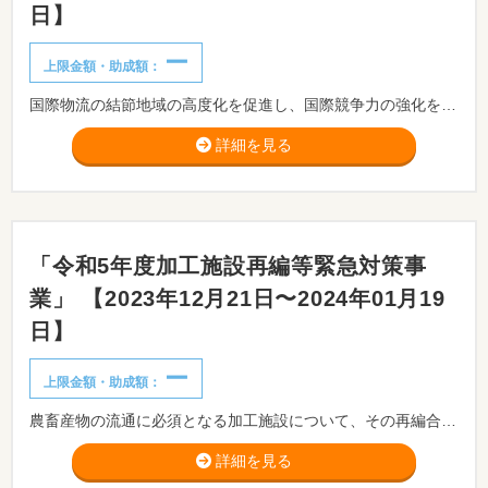
日】
ー
上限金額・助成額：
国際物流の結節地域の高度化を促進し、国際競争力の強化を図るため、特定都市再生緊急整備地域を核とする大都市圏に存する国際港湾周辺等において、物流拠点の整備・再整備を行う事業等を対象とする補助事業の公募を行います。
詳細を見る
「令和5年度加工施設再編等緊急対策事
業」 【2023年12月21日〜2024年01月19
日】
ー
上限金額・助成額：
農畜産物の流通に必須となる加工施設について、その再編合理化を通じたコスト縮減や、その機能高度化等を通じたニーズの高い加工品への転換等を支援することにより、農業の国際力強化を図る取組を支援します。
詳細を見る