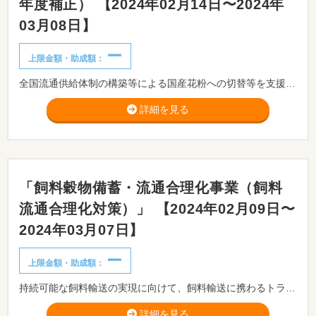
年度補正） 【2024年02月14日〜2024年
03月08日】
ー
上限金額・助成額：
全国流通供給体制の構築等による国産花粉への切替等を⽀援します。
詳細を見る
「飼料穀物備蓄・流通合理化事業（飼料
流通合理化対策）」 【2024年02月09日〜
2024年03月07日】
ー
上限金額・助成額：
持続可能な飼料輸送の実現に向けて、飼料輸送に携わるトラックドライバーの負担及び環境負荷の軽減を図るため、飼料輸送の効率化・標準化に資する実証又は県域を越えた国産粗飼料の広域流通体制構築の実証の取組を支援するものです。
詳細を見る