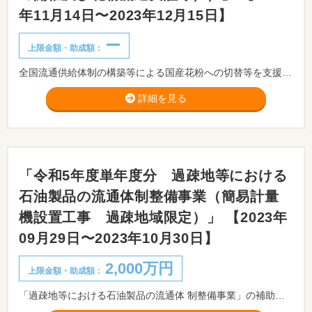
年11月14日〜2023年12月15日】
ー
上限金額・助成額：
全国流通供給体制の構築等による国産花粉への切替等を⽀援します。
詳細を見る
「令和5年度単年度分 過疎地等における
石油製品の流通体制整備事業（簡易計量
機設置工事 過疎地域限定）」 【2023年
09月29日〜2023年10月30日】
2,000万円
上限金額・助成額：
「過疎地等における石油製品の流通体 制整備事業」の補助金交付対象工事の一つとして、過疎地域において石油製品の安全かつ効率的な安定供給体制の確保を目指すために、中小企業等の揮発油販売業者等が行う簡易計量機の設置に係る工事費用の一部を補助する事業です。