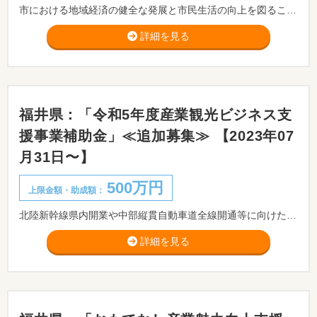
市における地域経済の健全な発展と市民生活の向上を図ることを目的として、自らの成長に積極的に取り組む市内中小企業者等を支援する「阿波市がんばる企業応援補助金」を実施いたします。 ※本補助金のご活用をご希望される方は、必ず事前に商工観光課までご相談ください。
詳細を見る
福井県：「令和5年度産業観光ビジネス支
援事業補助金」≪追加募集≫ 【2023年07
月31日〜】
500万円
上限金額・助成額：
北陸新幹線県内開業や中部縦貫自動車道全線開通等に向けた観光客の受入れ態勢整備のため、県内中小企業が、デザインを活用して行う産業観光のビジネス化を支援する「産業観光ビジネス支援事業補助金」の追加募集を開始します。 ※応募を希望する場合は、事前に事業内容・希望額・事業期間等について担当あてご連絡ください。
詳細を見る