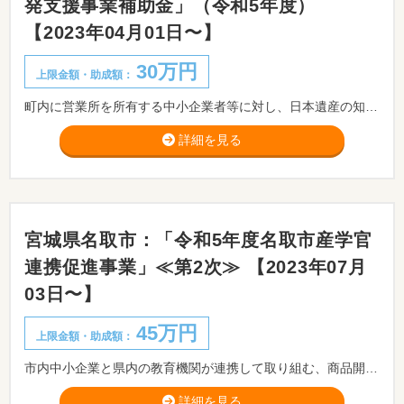
発支援事業補助金」（令和5年度）
【2023年04月01日〜】
30万円
上限金額・助成額：
町内に営業所を所有する中小企業者等に対し、日本遺産の知名度向上及び津和野町の観光に関連する経済効果拡大を目的とした新商品の開発、新たな体験プログラムの開発等に要する経費、包装用紙等に係るデザインの費用に 要する経費の一部に対し、予算の範囲内において補助します。
詳細を見る
宮城県名取市：「令和5年度名取市産学官
連携促進事業」≪第2次≫ 【2023年07月
03日〜】
45万円
上限金額・助成額：
市内中小企業と県内の教育機関が連携して取り組む、商品開発等にかかる経費を補助します。 ※申請を希望される方は、事前に商工観光課へご相談ください。
詳細を見る