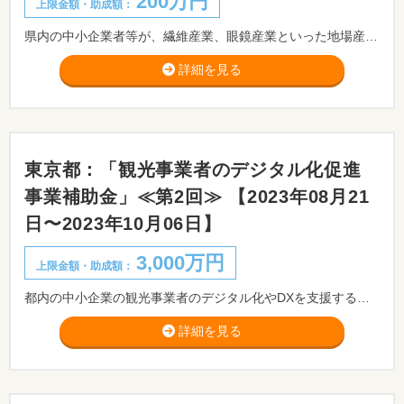
200万円
上限金額・助成額：
県内の中小企業者等が、繊維産業、眼鏡産業といった地場産業をはじめとする地域の産業が培ってきた技術、海山の豊かな農林水産物、歴史伝統など地域の特色ある観光資源等の「ふくいの強み」を活かした商品開発や販路開拓事業について、その費用の一部を助成します。
詳細を見る
東京都：「観光事業者のデジタル化促進
事業補助金」≪第2回≫ 【2023年08月21
日〜2023年10月06日】
3,000万円
上限金額・助成額：
都内の中小企業の観光事業者のデジタル化やDXを支援することにより、事業の生産性向上や新サービス・商品の開発等を促進し、都内の観光産業の活性化を行うとともに、旅行者の利便性を向上させるスマート観光の実現を図ることを目的とした取組を支援しています。
詳細を見る