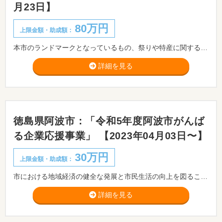
月23日】
80万円
上限金額・助成額：
本市のランドマークとなっているもの、祭りや特産に関するもののほか、本市独自の観光資源等を活用した商品の企画・開発を行う市内の中小企業・小規模事業者を支援し、製品化または事業化を推進すること及びアイディアや意欲がありながらも商品化や発売までに至っていない事業に対する専門家による指導や助言等による事業者育成等を目的に実施します。
詳細を見る
徳島県阿波市：「令和5年度阿波市がんば
る企業応援事業」 【2023年04月03日〜】
30万円
上限金額・助成額：
市における地域経済の健全な発展と市民生活の向上を図ることを目的として、自らの成長に積極的に取り組む市内中小企業者等を支援する「阿波市がんばる企業応援補助金」を実施いたします。 ※必ず事前に商工観光課までご相談ください。
詳細を見る