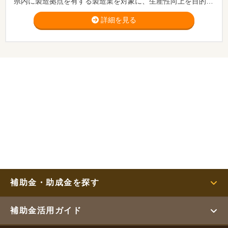
県内に製造拠点を有する製造業を対象に、生産性向上を目的とした生産技術開発プロジェクトの実施や技術課題の解決に向けた沖縄県工業技術センターとの共同研究等の支援を行います。 ※相談期間：2022/04/12～2022/05/23まで
詳細を見る
補助金・助成金を探す
補助金活用ガイド