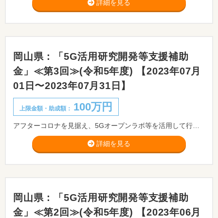
詳細を見る
岡山県：「5G活用研究開発等支援補助
金」≪第3回≫(令和5年度) 【2023年07月
01日〜2023年07月31日】
100万円
上限金額・助成額：
アフターコロナを見据え、5Gオープンラボ等を活用して行う、IoT時代の先進かつ重要な通信基盤となる5Gを活用したIoT技術等の研究開発又は当該研究開発を行うために必要となる実証実験、試作研究等を行う県内中小企業者の当該経費の一部を補助することにより、生産性の向上や新たな価値・サービスの創出を図るとともに、当該モデルの横展開による県内企業のデジタル化の促進と疲弊した県内産業の回復、底上げを図ることを目的とした「5G活用研究開発等支援補助金」の公募を行います。
詳細を見る
岡山県：「5G活用研究開発等支援補助
金」≪第2回≫(令和5年度) 【2023年06月