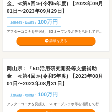
金」≪第5回≫(令和5年度) 【2023年09月
01日〜2023年09月29日】
100万円
上限金額・助成額：
アフターコロナを見据え、5Gオープンラボ等を活用して行う、IoT時代の先進かつ重要な通信基盤となる5Gを活用したIoT技術等の研究開発又は当該研究開発を行うために必要となる実証実験、試作研究等を行う県内中小企業者の当該経費の一部を補助することにより、生産性の向上や新たな価値・サービスの創出を図るとともに、当該モデルの横展開による県内企業のデジタル化の促進と疲弊した県内産業の回復、底上げを図ることを目的とした「5G活用研究開発等支援補助金」の公募を行います。
詳細を見る
岡山県：「5G活用研究開発等支援補助
金」≪第4回≫(令和5年度) 【2023年08月
01日〜2023年08月31日】
100万円
上限金額・助成額：
アフターコロナを見据え、5Gオープンラボ等を活用して行う、IoT時代の先進かつ重要な通信基盤となる5Gを活用したIoT技術等の研究開発又は当該研究開発を行うために必要となる実証実験、試作研究等を行う県内中小企業者の当該経費の一部を補助することにより、生産性の向上や新たな価値・サービスの創出を図るとともに、当該モデルの横展開による県内企業のデジタル化の促進と疲弊した県内産業の回復、底上げを図ることを目的とした「5G活用研究開発等支援補助金」の公募を行います。