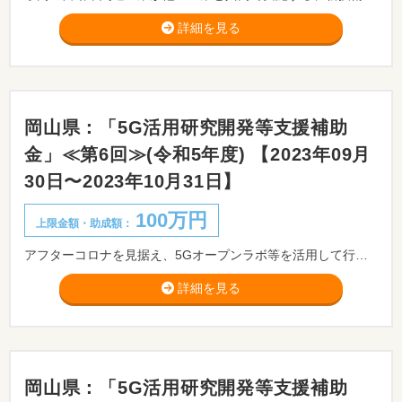
詳細を見る
岡山県：「5G活用研究開発等支援補助
金」≪第6回≫(令和5年度) 【2023年09月
30日〜2023年10月31日】
100万円
上限金額・助成額：
アフターコロナを見据え、5Gオープンラボ等を活用して行う、IoT時代の先進かつ重要な通信基盤となる5Gを活用したIoT技術等の研究開発又は当該研究開発を行うために必要となる実証実験、試作研究等を行う県内中小企業者の当該経費の一部を補助することにより、生産性の向上や新たな価値・サービスの創出を図るとともに、当該モデルの横展開による県内企業のデジタル化の促進と疲弊した県内産業の回復、底上げを図ることを目的とした「5G活用研究開発等支援補助金」の公募を行います。
詳細を見る
岡山県：「5G活用研究開発等支援補助