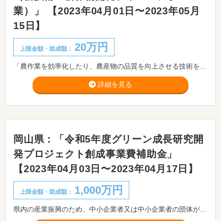
業）」 【2023年04月01日〜2023年05月
15日】
20万円
上限金額・助成額：
「農作業を効率化したり、農産物の品質を向上させる技術を研究したい」「市内での導入実績はないけれど、これから需要の伸びそうな作物の導入に挑戦したい」、そんな取り組みを支援します。
詳細を見る
岡山県：「令和5年度グリーン成長研究開
発プロジェクト創成事業費補助金」
【2023年04月03日〜2023年04月17日】
1,000万円
上限金額・助成額：
県内の産業振興のため、中小企業者又は中小企業者の団体がグリーン成長分野における新技術又は新製品の研究開発事業を行う場合に必要とする経費の一部を補助することにより、県内ものづくり企業のグリーン成長分野での研究開発への進出を促進し、地域経済を支える中小企業の競争力を高め、県内地域産業の活性化を図ることを目的としています。