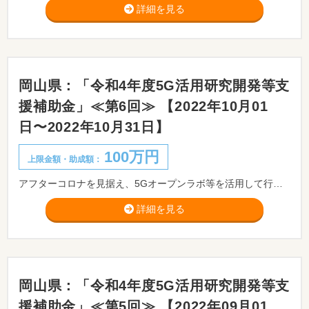
詳細を見る
岡山県：「令和4年度5G活用研究開発等支
援補助金」≪第6回≫ 【2022年10月01
日〜2022年10月31日】
100万円
上限金額・助成額：
アフターコロナを見据え、5Gオープンラボ等を活用して行う、IoT時代の先進かつ重要な通信基盤となる５Ｇを活用したIoT技術等の研究開発又は当該研究開発を行うために必要となる実証実験、試作研究等を行う県内中小企業者の当該経費の一部を補助することにより、生産性の向上や新たな価値・サービスの創出を図るとともに、当該モデルの横展開による県内企業のデジタル化の促進と疲弊した県内産業の回復、底上げを図ることを目的とした「5G活用研究開発等支援補助金」の公募を行います。 ※オープンラボの利用日程調整のため、申請書提出の前に、HP記載の問い合わせ先に事前に相談してください。
詳細を見る
岡山県：「令和4年度5G活用研究開発等支
援補助金」≪第5回≫ 【2022年09月01