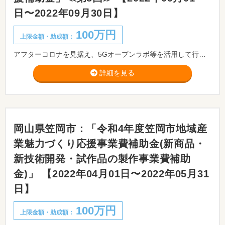
日〜2022年09月30日】
100万円
上限金額・助成額：
アフターコロナを見据え、5Gオープンラボ等を活用して行う、IoT時代の先進かつ重要な通信基盤となる５Ｇを活用したIoT技術等の研究開発又は当該研究開発を行うために必要となる実証実験、試作研究等を行う県内中小企業者の当該経費の一部を補助することにより、生産性の向上や新たな価値・サービスの創出を図るとともに、当該モデルの横展開による県内企業のデジタル化の促進と疲弊した県内産業の回復、底上げを図ることを目的とした「5G活用研究開発等支援補助金」の公募を行います。 ※オープンラボの利用日程調整のため、申請書提出の前に、HP記載の問い合わせ先に事前に相談してください。
詳細を見る
岡山県笠岡市：「令和4年度笠岡市地域産
業魅力づくり応援事業費補助金(新商品・
新技術開発・試作品の製作事業費補助
金)」 【2022年04月01日〜2022年05月31
日】
100万円
上限金額・助成額：