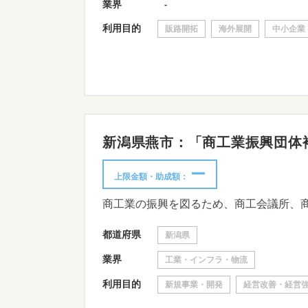
業界
-
利用目的
販路開拓
海外展開
中小企業
新潟県燕市：「商工業振興団体補助
ー
上限金額・助成額：
都道府県
新潟県
業界
工業・インフラ・物流
利用目的
新規事業・開発
経営改善・経営