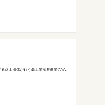
商工業の振興を図るため、商工会議所、商工会、事業協同組合及び市内中小企業者が目的をもって組織する商工団体が行う商工業振興事業の実態に要する経費の一部を補助します。