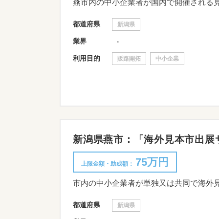
燕市内の中小企業者が国内で開催される
都道府県
新潟県
業界
-
利用目的
販路開拓
中小企業
新潟県燕市：「海外見本市出展サポ
75万円
上限金額・助成額：
市内の中小企業者が単独又は共同で海外
都道府県
新潟県