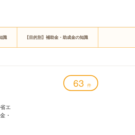
知識
【目的別】補助金・助成金の知識
63
件
省エ
金・