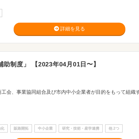
詳細を見る
制度」 【2023年04月01日〜】
強化
販路開拓
中小企業
研究・技術・産学連携
他 2つ