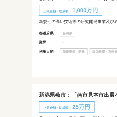
1,000万円
上限金額・助成額：
都道府県
新潟県
業界
-
利用目的
新規事業・開発
設備投資・運転
新潟県燕市：「燕市見本市出展小間料
25万円
上限金額・助成額：