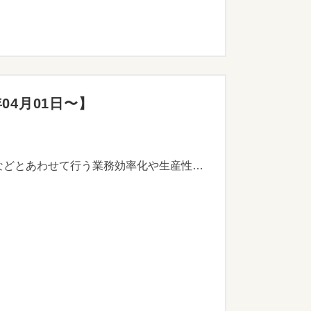
04月01日〜】
持続的な経営に向けた経営計画に基づく、中小企業者の地道な販路開拓などの取組や、地道な販路開拓などとあわせて行う業務効率化や生産性向上の取組に対して、市が支援することで市内産業の活性化を図ることを目的としています。 ※事前相談が必要です。