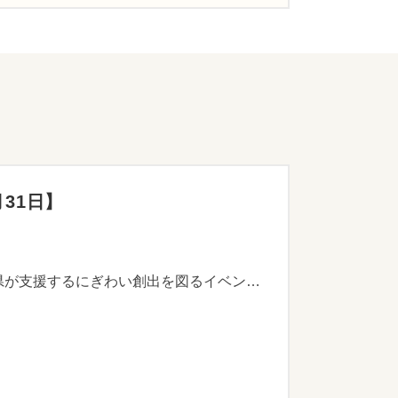
31日】
震災の影響を受けている小規模事業者に国が支援する販路開拓に係る費用や、被災した商店街を対象に県が支援するにぎわい創出を図るイベント等に要する費用の事業者負担分の一部について、市が補助金を交付します。