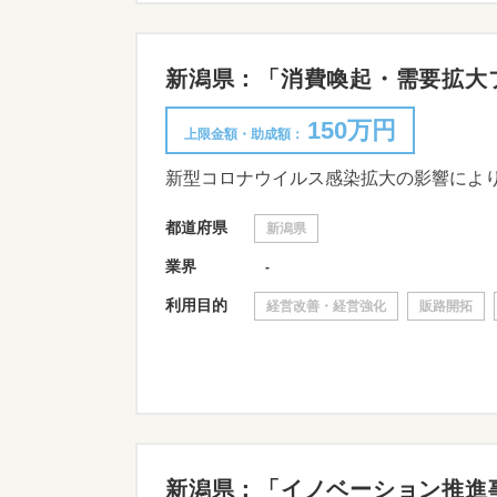
新潟県：「消費喚起・需要拡大プロ
150万円
上限金額・助成額：
都道府県
新潟県
業界
-
利用目的
経営改善・経営強化
販路開拓
新潟県：「イノベーション推進事業」