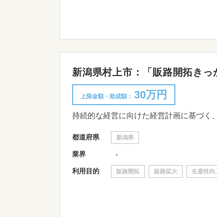
新潟県村上市：「販路開拓きっか
30万円
上限金額・助成額：
都道府県
新潟県
業界
-
利用目的
販路開拓
販路拡大
生産性向