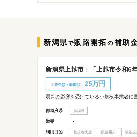
新潟県
販路開拓
補助
で
の
新潟県上越市：「上越市令和6年能
25万円
上限金額・助成額：
都道府県
新潟県
業界
-
利用目的
被災者支援
販路開拓
販路拡