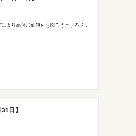
新規性の高い技術等の研究開発事業及び独自の技術やアイデア等で、従来にはない画期的な製品開発などにより高付加価値化を図ろうとする取り組みに対して、その開発から販売プロモーションまでの一貫した事業に要する経費の一部を助成します。 ※申請をご検討の際には、事業内容などを経営革新支援チームまでご相談ください。
月31日】