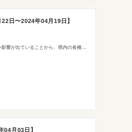
日〜2024年04月19日】
新型コロナウイルス感染拡大の影響により、各種イベントの中止や延期、外出自粛など県内経済に幅広い影響が出ていることから、県内の各種団体等が実施するキャンペーンやイベントなどの取組を応援し、県内事業者への発注や県産品の活用を促進することにより、消費喚起や需要拡大を図ります。
年04月03日】