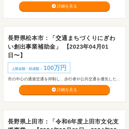
詳細を見る
長野県松本市：「交通まちづくりにぎわ
い創出事業補助金」 【2023年04月01
日〜】
100万円
上限金額・助成額：
市の中心の通過交通を抑制し、歩行者や公共交通を優先した交通まちづくりによるにぎわい創出のため、まちづくり推進協議等が中心市街地において、トランジットモール、歩行者天国等の歩行者が安心して回遊・滞留できる道路空間を恒常的に創出する事業の交通規制に要する経費に対し、補助金を交付するものです。 ※申請者は、事前相談の上、交通ネットワーク課へ申請してください。
詳細を見る
長野県上田市：「令和6年度上田市文化支