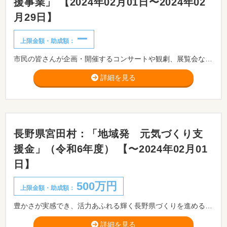
援事業」 【2024年02月01日〜2024年02
月29日】
ー
上限金額・助成額：
市民の皆さんが企画・開催するコンサートや観劇、展覧会などを支援しています。文化支援事業に採択された事業には、補助金を交付します。
詳細を見る
長野県宮田村：「地域発 元気づくり支
援金」（令和6年度） 【〜2024年02月01
日】
500万円
上限金額・助成額：
豊かさが実感でき、活力あふれる輝く長野県づくりを進めるため、 市町村や公共的団体が住民とともに、自らの知恵と工夫により自主的、主体的に 取り組む地域の元気を生み出すモデル的で発展性のある事業に対して、支援金を 交付しています。
詳細を見る