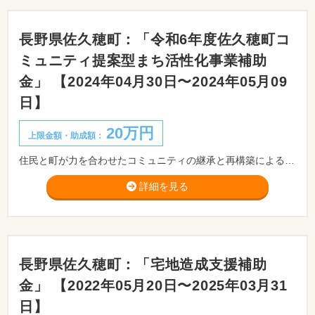
長野県佐久穂町：「令和6年度佐久穂町コ
ミュニティ提案型まち活性化事業補助
金」 【2024年04月30日〜2024年05月09
日】
20万円
上限金額・助成額：
住民と町が力を合わせたコミュニティの継承と再構築による自律的で持続力のあるまちづくりを目指し、コミュニティ団体が主体的に実施する「まち活性化事業」に対し、補助金を交付します。コミュニティ団体が新規に取組む事業、又は既存の事業に新たな価値を付け発展的に実施する事業を対象とします。 ※事前相談が必要です。事前相談期間：2024/04/08～2024/04/26まで。
詳細を見る
長野県佐久穂町：「宅地造成支援補助
金」 【2022年05月20日〜2025年03月31
日】