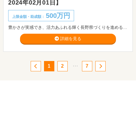
2024年02月01日】
500万円
上限金額・助成額：
豊かさが実感でき、活力あふれる輝く長野県づくりを進めるため、 市町村や公共的団体が住民とともに、自らの知恵と工夫により自主的、主体的に 取り組む地域の元気を生み出すモデル的で発展性のある事業に対して、支援金を 交付しています。
詳細を見る
1
2
・・・
7