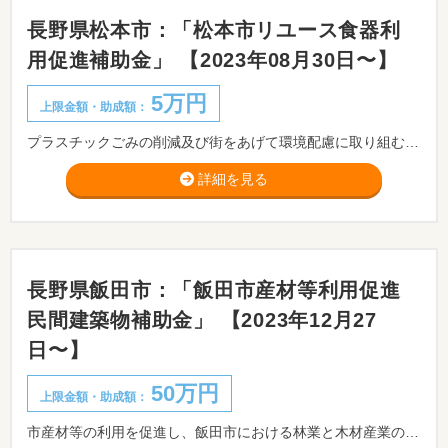
長野県松本市：「松本市リユース食器利
用促進補助金」 【2023年08月30日〜】
5万円
上限金額・助成額：
プラスチックごみの削減及び街をあげて環境配慮に取り組む気運の醸成を図るため、市内で開催されるイベントにおいて、使い捨てのプラスチック製食器に代わりリユース食器を利用する場合の費用に対し、予算の範囲内で補助金を交付します。
詳細を見る
長野県飯田市：「飯田市産材等利用促進
民間建築物補助金」 【2023年12月27
日〜】
50万円
上限金額・助成額：
市産材等の利用を促進し、飯田市における林業と木材産業の振興を図るため、飯田市産材等を使用して対象建築物の新築又はリフォームの工事を行った者に対し、補助金を交付します。