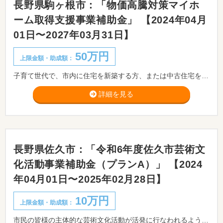
長野県駒ヶ根市：「物価高騰対策マイホ
ーム取得支援事業補助金」 【2024年04月
01日〜2027年03月31日】
50万円
上限金額・助成額：
子育て世代で、市内に住宅を新築する方、または中古住宅を購入する方を対象に、補助金を交付します。
詳細を見る
長野県佐久市：「令和6年度佐久市芸術文
化活動事業補助金（プランA）」 【2024
年04月01日〜2025年02月28日】
10万円
上限金額・助成額：
市民の皆様の主体的な芸術文化活動が活発に行なわれるよう促し、コンサートや展覧会等の様々な芸術文化を鑑賞する機会が広がるよう、こうした活動に対して文化振興基金の運用益の一部を補助金として交付します。 ※事前に佐久市教育委員会ご相談ください。