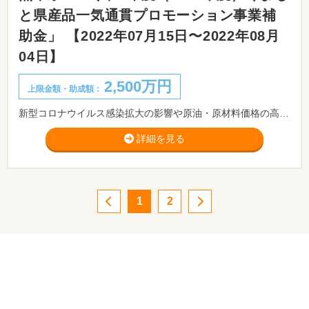
と県産品一気通貫プロモーション事業補
助金」 【2022年07月15日〜2022年08月
04日】
2,500万円
上限金額・助成額：
新型コロナウイルス感染拡大の影響や原油・原材料価格の高騰による影響を大きく受けている県内物産事業者を支援するため、ウィズコロナ時代に即したリアルとオンラインを融合した新しい形の県産品プロモーションを展開し、インフルエンサーと連携した付加価値の高い商品開発や販路開拓等によるくまもと県産品の知名度向上及び消費拡大を図ることを目的とします。
詳細を見る
1
2