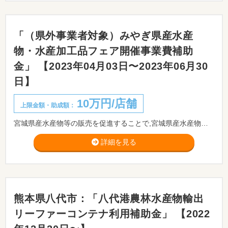
「（県外事業者対象）みやぎ県産水産
物・水産加工品フェア開催事業費補助
金」 【2023年04月03日〜2023年06月30
日】
10万円/店舗
上限金額・助成額：
宮城県産水産物等の販売を促進することで,宮城県産水産物等の需要を喚起し,生産者等の経営安定を図ることを目的として,県外食料品店における宮城県産水産物・水産加工品フェア開催に要する経費を補助します。
詳細を見る
熊本県八代市：「八代港農林水産物輸出
リーファーコンテナ利用補助金」 【2022