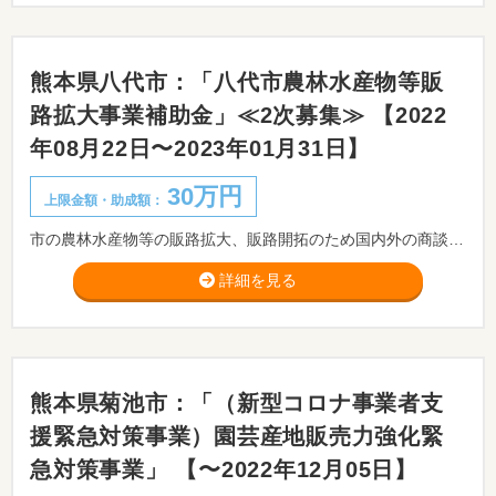
熊本県八代市：「八代市農林水産物等販
路拡大事業補助金」≪2次募集≫ 【2022
年08月22日〜2023年01月31日】
30万円
上限金額・助成額：
市の農林水産物等の販路拡大、販路開拓のため国内外の商談会、展示会等に出展することを通じて関連産業の活性化に資する取組をを行う生産者団体、出荷者組織、事業者等に対し、補助金を交付します。
詳細を見る
熊本県菊池市：「（新型コロナ事業者支
援緊急対策事業）園芸産地販売力強化緊
急対策事業」 【〜2022年12月05日】