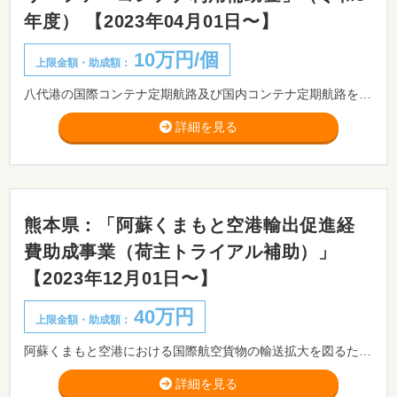
年度） 【2023年04月01日〜】
10万円/個
上限金額・助成額：
八代港の国際コンテナ定期航路及び国内コンテナ定期航路を利用した農林水産物の輸出促進を目的として、リーファーコンテナで輸出する荷主に対し、予算の範囲内で補助金を交付します。
詳細を見る
熊本県：「阿蘇くまもと空港輸出促進経
費助成事業（荷主トライアル補助）」
【2023年12月01日〜】
40万円
上限金額・助成額：
阿蘇くまもと空港における国際航空貨物の輸送拡大を図るため、令和5年度において、荷主企業の皆様が同空港をトライアルで利用する場合の輸送費等を助成します。
詳細を見る