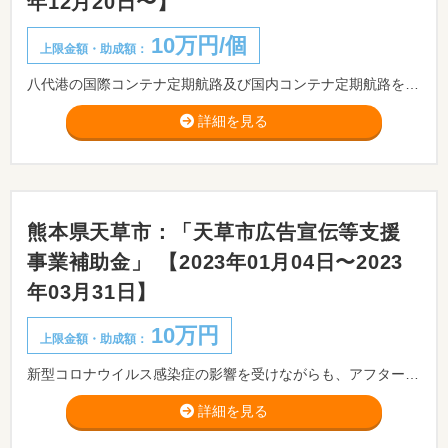
年12月20日〜】
10万円/個
上限金額・助成額：
八代港の国際コンテナ定期航路及び国内コンテナ定期航路を利用した農林水産物の輸出促進を目的として、リーファーコンテナで輸出する荷主に対し、予算の範囲内で補助金を交付します。
詳細を見る
熊本県天草市：「天草市広告宣伝等支援
事業補助金」 【2023年01月04日〜2023
年03月31日】
10万円
上限金額・助成額：
新型コロナウイルス感染症の影響を受けながらも、アフターコロナを見据えて事業活動に取り組む事業者の、広告・宣伝などに要する経費の一部を支援します。
詳細を見る