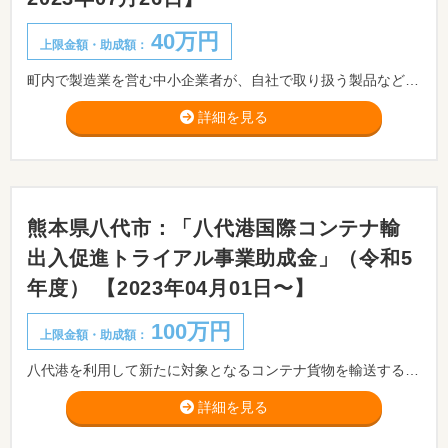
40万円
上限金額・助成額：
町内で製造業を営む中小企業者が、自社で取り扱う製品などの販路拡大および販売促進を目的とした大規模展示会などへの出展に要する経費に対し、予算の範囲内において菊陽町大規模展示会等出展支援補助金を交付するために、事業者を募集するものです。
詳細を見る
熊本県八代市：「八代港国際コンテナ輸
出入促進トライアル事業助成金」（令和5
年度） 【2023年04月01日〜】
100万円
上限金額・助成額：
八代港を利用して新たに対象となるコンテナ貨物を輸送する荷主に対し、必要となる費用の一部を助成します。
詳細を見る