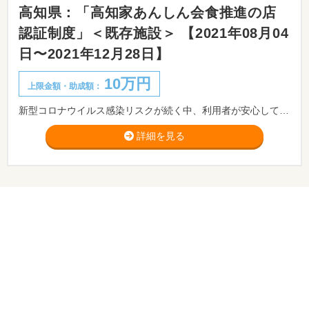
高知県：「高知家あんしん会食推進の店
認証制度」＜既存施設＞ 【2021年08月04
日〜2021年12月28日】
10万円
上限金額・助成額：
新型コロナウイルス感染リスクが続く中、利用者が安心して飲食できるよう、感染防止対策に取り組む飲食店を県が認証する制度です。 また、感染防止対策に取り組む飲食店を応援するため、認証店には認証ステッカー（３枚）と応援金を交付します。
詳細を見る