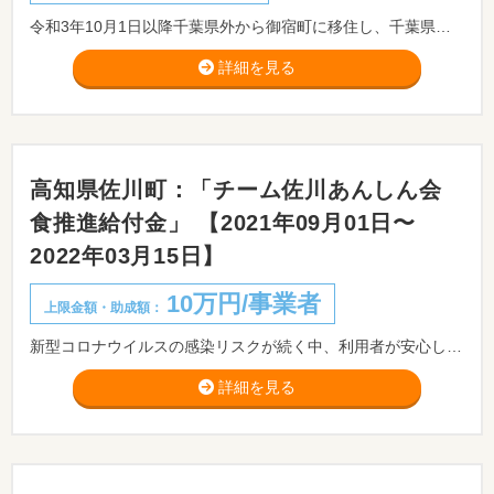
令和3年10月1日以降千葉県外から御宿町に移住し、千葉県外への勤務をテレワークにて継続する方(40歳未満又は15歳以下の子を持つ方)へ支援金を交付します。
詳細を見る
高知県佐川町：「チーム佐川あんしん会
食推進給付金」 【2021年09月01日〜
2022年03月15日】
10万円/事業者
上限金額・助成額：
新型コロナウイルスの感染リスクが続く中、利用者が安心して飲食できるよう、感染症対策に取り組む事業者に対して、その取り組みを応援するための給付金を「コロナに負けん！チーム佐川支えあい基金」から給付します。
詳細を見る