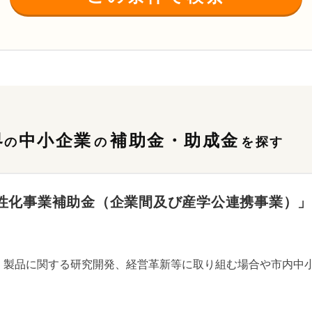
界
中小企業
補助金・助成金
の
の
を探す
化事業補助金（企業間及び産学公連携事業）」 【2