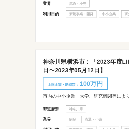
業界
流通・小売
利用目的
新規事業・開発
中小企業
研
神奈川県横浜市：「2023年度LI
日〜2023年05月12日】
100万円
上限金額・助成額：
市内の中小企業、大学、研究機関等によ
都道府県
神奈川県
業界
病院
流通・小売