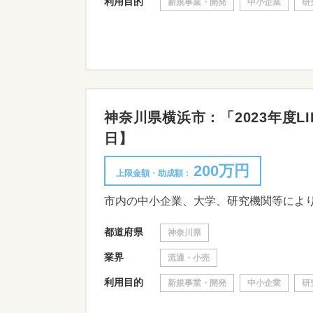
利用目的
新規事業・開発
中小企業
研
神奈川県横浜市：「2023年度LIP
日】
200万円
上限金額・助成額：
市内の中小企業、大学、研究機関等によ
都道府県
神奈川県
業界
流通・小売
利用目的
新規事業・開発
中小企業
研