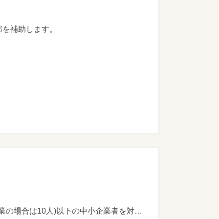
部を補助します。
県の認定を受けて、喫煙区域の設置や煙の流出防止措置をとる従業員数30人(卸売業・小売業・サービス業の場合は10人)以下の中小企業者を対象に「受動喫煙防止対策融資」を行います。