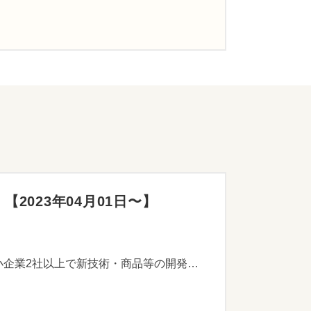
023年04月01日〜】
市内中小企業等が大学等と共同で新技術・製品に関する研究開発、経営革新等に取り組む場合や市内中小企業2社以上で新技術・商品等の開発を行う場合、その経費の一部を助成します。