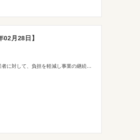
02月28日】
新型コロナウィルス感染症拡大の影響やそれに伴う物価高騰により経営状況に影響を受けている町内事業者に対して、負担を軽減し事業の継続を支援することで、町の賑わいや生活者の買い物環境を持続させることを目的に、松田町中小企業・小規模事業者等物価高騰緊急支援金を交付します。