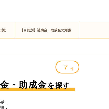
知識
【目的別】補助金・助成金の知識
7
件
金・助成金
を探す
界」
通・