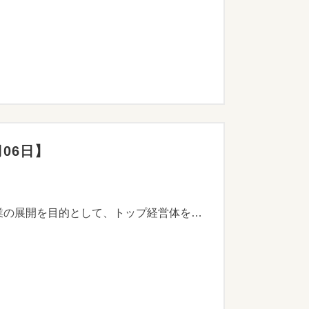
月06日】
担い手不足による生産量の低下を補い、生産量の維持を担える神奈川農業の中核となる経営体による農業の展開を目的として、トップ経営体を目指す農業者が行う、生産規模拡大に必要な取組みに対し、支援します。