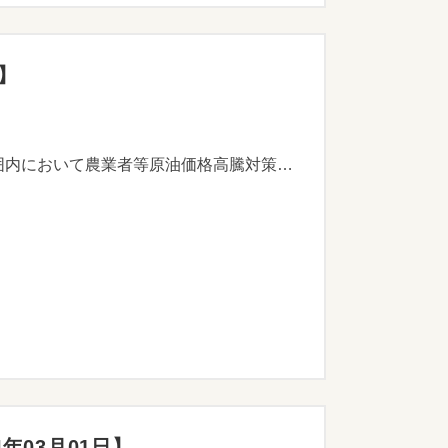
】
原油価格及び物価高騰により更なる経済的な影響を受けている農林漁業者等を支援するため、予算の範囲内において農業者等原油価格高騰対策支援金を支給し、農林漁業者等の負担を軽減することを目的としています。
年03月01日】