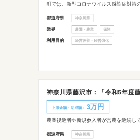
都道府県
神奈川県
業界
農園・農業
保険
利用目的
経営改善・経営強化
神奈川県藤沢市：「令和5年度藤沢
3万円
上限金額・助成額：
農業後継者や新規参入者が営農を継続し
都道府県
神奈川県