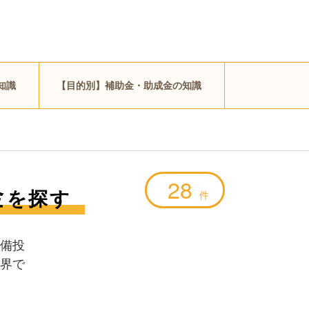
知識
【目的別】補助金・助成金の知識
28
金
を探す
件
備投
界で