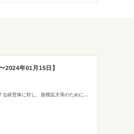
024年01月15日】
優れた経営感覚を有する経営体を育成するため、「かながわ農業版MBA研修」の修了者又は修了者が属する経営体に対し、規模拡大等のために行う、施設整備や機械導入等に要する経費を補助します。 ※市町の事務手続きの関係から、期限は早まることがあります。居住する市町の定める期日までに市町または県政C等に持参してください。