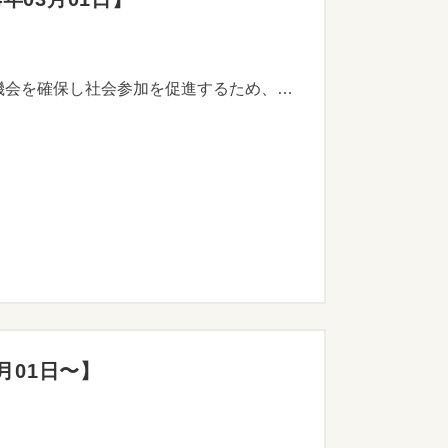
農業の新たな担い手を確保するとともに、高齢者・障がい者・生活困窮者・困難を抱える若者等の就労機会を確保し社会参加を促進するため、福祉施設等と連携する農業者を支援します。
月01日〜】