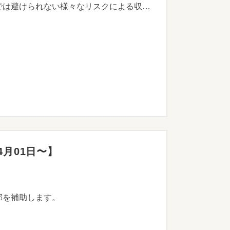
町では、新型コロナウイルス感染症対策の影響をはじめ、自然災害、価格の低下など農業者の経営努力では避けられない様々なリスクによる収入減少に対し、経営の安定を図る目的で「農業経営収入保険」に加入する農業者に補助金を交付します。
4月01日〜】
部を補助します。