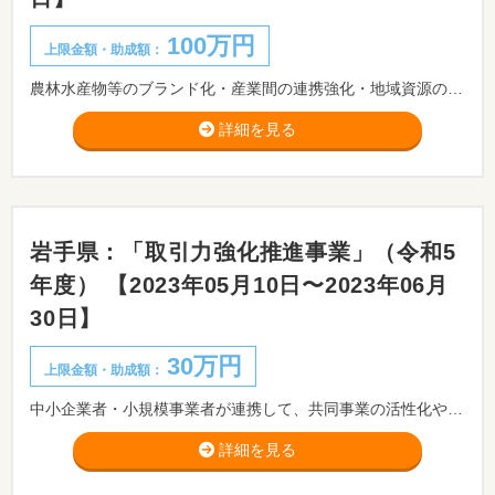
100万円
上限金額・助成額：
農林水産物等のブランド化・産業間の連携強化・地域資源の活用・人材育成などの新たな事業や既存商品の見直し・販路拡大を図る事業等に取り組む市内の企業等に対し補助します。
詳細を見る
岩手県：「取引力強化推進事業」（令和5
年度） 【2023年05月10日〜2023年06月
30日】
30万円
上限金額・助成額：
中小企業者・小規模事業者が連携して、共同事業の活性化や受注拡大等、取引力の強化促進を図るために行う特徴的又は先進的な取組みに対して支援を行う事業です。
詳細を見る