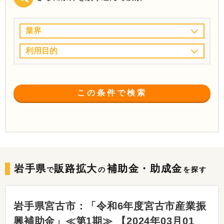
業界
利用目的
この条件で検索
岩手県
販路拡大
補助金・助成金
で
の
を探す
岩手県宮古市：「令和6年度宮古市産業振
興補助金」≪第1期≫ 【2024年03月01