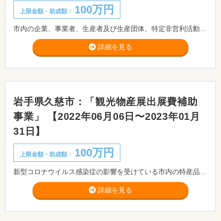
100万円
上限金額・助成額：
市内の企業、事業者、生産者及び生産団体、特定非営利活動法人、任意団体、新規創業予定者などが行う「生産力の向上」、「地域資源の活用」、「人材・後継者の育成」」、「各産業相互の連携強化」などの新たな事業や「市の補助金を受け実施した事業をさらに発展させる事業」、「既存商品のブランド化や販路拡大を図る事業」を募集します。
詳細を見る
岩手県久慈市：「観光物産展出展費補助
事業」 【2022年06月06日〜2023年01月
31日】
100万円
上限金額・助成額：
新型コロナウイルス感染症の影響を受けている市内の特産品及び工芸品の販売事業者を支援するため、物産展等出展に要する経費を補助いたします。
詳細を見る