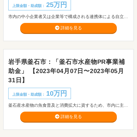
25万円
上限金額・助成額：
市内の中小企業者又は企業等で構成される連携体による自立的な取り組みを促し、地域における経済の活性化と産業構造の高度化、雇用の安定確保を図るため、企業等が付加価値創造又は新製品・新技術の開発若しくは販路開拓等企業競争力強化に資する戦略的事業を実施する場合に補助金を交付します。
詳細を見る
岩手県釜石市：「釜石市水産物PR事業補
助金」 【2023年04月07日〜2023年05月
31日】
10万円
上限金額・助成額：
釜石産水産物の魚食普及と消費拡大に資するため、市内に主たる事業所を有する中小企業者等が、当市ならではの魚類・加工品を市外にPRする事業に要する経費に対し、補助金を交付します。
詳細を見る