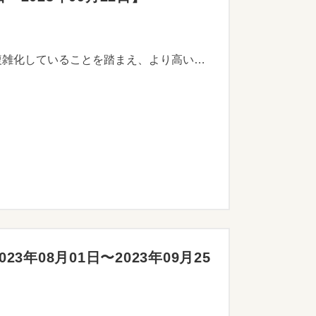
近年、GXやDX、原油・原材料価格の高騰などへの対応といった県内企業が抱える経営課題が高度化・複雑化していることを踏まえ、より高いスキルや豊富な知見を有する「高度アドバイザー」の活用に対し助成することで、ニッチトップや海外展開を目指すなど、本県産業を牽引する企業の更なる成長促進および競争力強化を図ることを目的とします。
08月01日〜2023年09月25