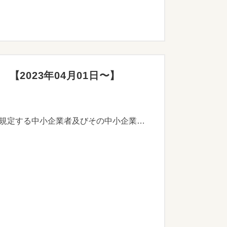
2023年04月01日〜】
自社の製品又はサービスを見本市又はこれに類する展示会へ出展する事業を行う中小企業基本法第2条に規定する中小企業者及びその中小企業者を構成員とする団体に対して補助金を交付することにより、市内企業の積極的な市場の開拓及び受注促進に資することを目的とします。