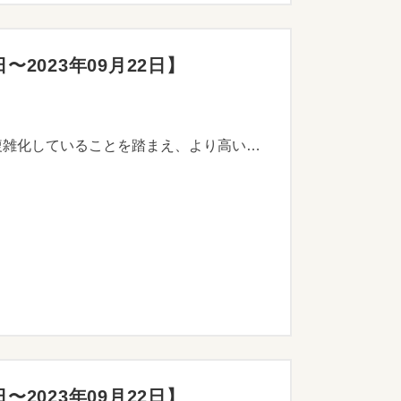
2023年09月22日】
近年、GXやDX、原油・原材料価格の高騰などへの対応といった県内企業が抱える経営課題が高度化・複雑化していることを踏まえ、より高いスキルや豊富な知見を有する「高度アドバイザー」の活用に対し助成することで、ニッチトップや海外展開を目指すなど、本県産業を牽引する企業の更なる成長促進および競争力強化を図ることを目的とします。
2023年09月22日】