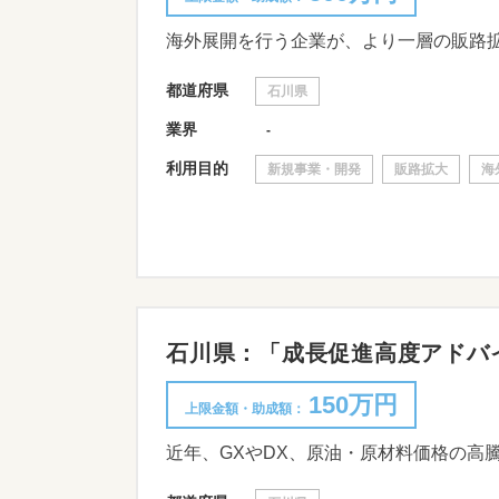
都道府県
石川県
業界
-
利用目的
新規事業・開発
販路拡大
海
石川県：「成長促進高度アドバイザー
150万円
上限金額・助成額：