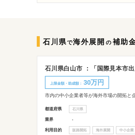
石川県
海外展開
補助
で
の
石川県白山市 ：「国際見本市出展
30万円
上限金額・助成額：
市内の中小企業者等が海外市場の開拓と
都道府県
石川県
業界
-
利用目的
販路開拓
海外展開
中小企業