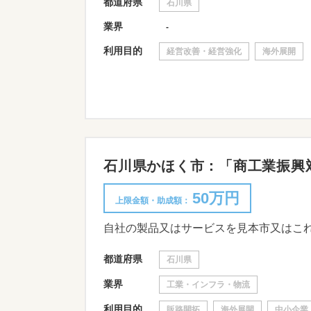
都道府県
石川県
業界
-
利用目的
経営改善・経営強化
海外展開
石川県かほく市：「商工業振興対
50万円
上限金額・助成額：
都道府県
石川県
業界
工業・インフラ・物流
利用目的
販路開拓
海外展開
中小企業