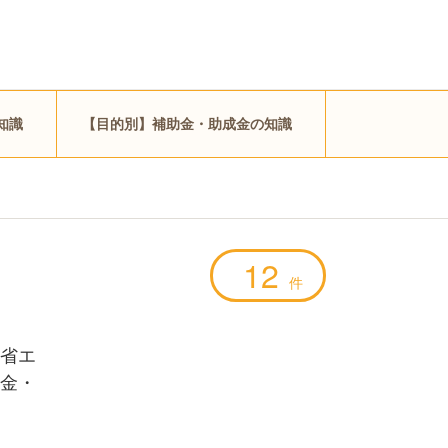
知識
【目的別】補助金・助成金の知識
12
件
省エ
金・