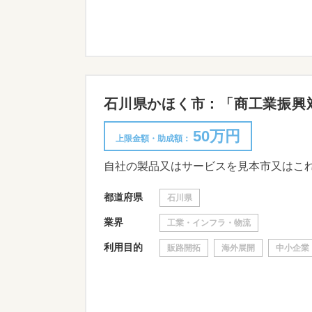
石川県かほく市：「商工業振興対
50万円
上限金額・助成額：
都道府県
石川県
業界
工業・インフラ・物流
利用目的
販路開拓
海外展開
中小企業