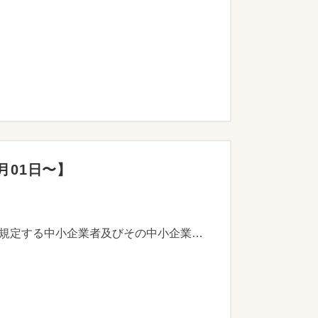
月01日〜】
自社の製品又はサービスを見本市又はこれに類する展示会へ出展する事業を行う中小企業基本法第2条に規定する中小企業者及びその中小企業者を構成員とする団体に対して補助金を交付することにより、市内企業の積極的な市場の開拓及び受注促進に資することを目的とします。