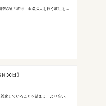
海外展開を行う企業が、より一層の販路拡大に向けて、現地の嗜好・ニーズに応じた商品開発・改良、国際認証の取得、販路拡大を行う取組を支援することで、本県企業の海外展開を促進することを目的としています。
6月30日】
近年、GXやDX、原油・原材料価格の高騰などへの対応といった県内企業が抱える経営課題が高度化・複雑化していることを踏まえ、より高いスキルや豊富な知見を有する「高度アドバイザー」の活用に対し助成することで、ニッチトップや海外展開を目指すなど、本県産業を牽引する企業の更なる成長促進および競争力強化を図ることを目的とします。​