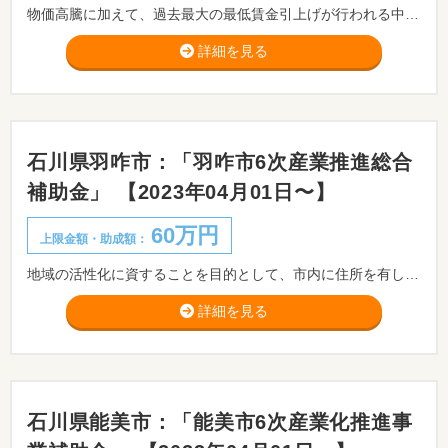
物価高騰に加えて、過去最大の最低賃金引上げが行われる中、それに加えてさらなる賃上げを行い、販路開拓や商品開発等に取組む中小企業者の皆様を支援します。
詳細を見る
石川県羽咋市：「羽咋市6次産業推進総合
補助金」 【2023年04月01日〜】
60万円
上限金額・助成額：
地域の活性化に資することを目的として、市内に住所を有し、自然栽培の普及もしくは地元産品の加工販売を行うものに対し、市が予算の範囲内において補助金を交付します。
詳細を見る
石川県能美市：「能美市6次産業化推進事