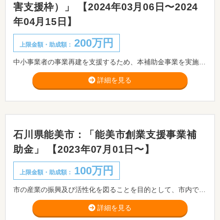
害支援枠）」 【2024年03月06日〜2024
年04月15日】
200万円
上限金額・助成額：
中小事業者の事業再建を支援するため、本補助金事業を実施し、商工会・商工会議所の助言も受けながら災害からの事業の再建に向けた計画を事業者自ら作成し、作成した計画に基づいて事業再建の取組に要する経費の一部を補助するものです。 ※必ず最寄りの商工会・商工会議所に相談の上、事業計画策定支援を受けてください。
詳細を見る
石川県能美市：「能美市創業支援事業補
助金」 【2023年07月01日〜】
100万円
上限金額・助成額：
市の産業の振興及び活性化を図ることを目的として、市内で創業するものに対し、予算の範囲内において補助金を交付します。 ※事前相談が必要です。
詳細を見る