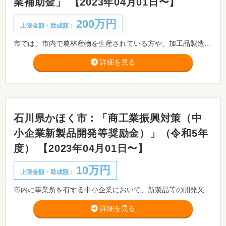
業補助金」 【2023年04月01日〜】
200万円
上限金額・助成額：
市では、市内で農林産物を生産されている方や、加工品製造・販売業を営まれている方を対象に、新商品の開発や既存商品の改良等の6次産業化への取り組みについて支援しています。 ※事前相談が必要です。
詳細を見る
石川県かほく市：「商工業振興対策（中
小企業新製品開発等奨励金）」（令和5年
度） 【2023年04月01日〜】
10万円
上限金額・助成額：
市内に事業所を有する中小企業において、新製品等の開発又は改良をし、かつ、市内産業の振興及び高度化に貢献する者に対して奨励金を交付するものとし、もって、研究開発意欲の向上及び促進に資することを目的とします。
詳細を見る