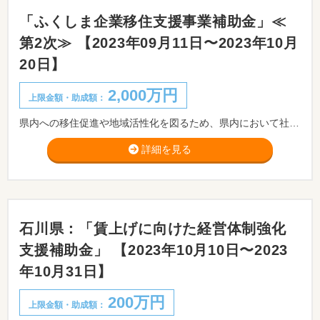
「ふくしま企業移住支援事業補助金」≪
第2次≫ 【2023年09月11日〜2023年10月
20日】
2,000万円
上限金額・助成額：
県内への移住促進や地域活性化を図るため、県内において社会・地域貢献又は地域課題の解決等のCSV経営に取り組むことを志向する県外企業が、県内にサテライトオフィスを開設又は本社機能を移転し、当該施設での就労を目的に当該企業の社員が県外から県内に転入する場合における、当該施設整備に係る費用の一部補助について募集を開始します。
詳細を見る
石川県：「賃上げに向けた経営体制強化
支援補助金」 【2023年10月10日〜2023
年10月31日】
200万円
上限金額・助成額：