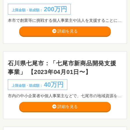
200万円
上限金額・助成額：
本市で創業等に挑戦する個人事業主や法人を支援することにより、市内の新規雇用やU・I・Jターン等の契機を創出し、もって地域に活力を与え、地域経済の活性化を図ることを目的として、予算の範囲内において事業の経費の一部を補助金として交付します。
詳細を見る
石川県七尾市：「七尾市新商品開発支援
事業」 【2023年04月01日〜】
40万円
上限金額・助成額：
市内の中小企業者や個人事業主などで、七尾市の地域資源を有効活用する特産品開発の取り組みに対して支援します。
詳細を見る