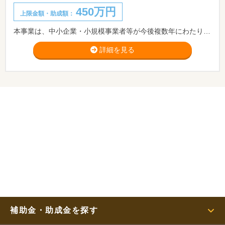
450万円
上限金額・助成額：
本事業は、中小企業・小規模事業者等が今後複数年にわたり相次いで直面する制度変更(働き方改革や被用者保険の適用拡大、賃上げ、インボイス導入等)等に対応するため、中小企業・小規模事業者等が取り組む生産性の向上に資するITツール(ソフトウェア、サービス等)の導入を支援するものです。※新型コロナウイルス感染症による影響を受け、事業継続力強化に資するテレワークツールの導入に取り組む事業者を優先的に支援します。
詳細を見る
補助金・助成金を探す