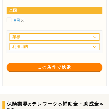
全国
全国
(2)
業界
利用目的
この条件で検索
保険業界
テレワーク
補助金・助成金
の
の
を