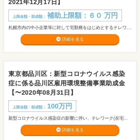
2021年12月17日】
補助上限額：６０ 万円
上限金額・助成額：
札幌市内の中小企業等に対して宅勤務をはじめとするテレワークの導入に取り組みに係る経費を補助することにより、新型コロナウイルス感染症の拡大防止及び多様な働き方の実現、企業のビジネス環境強化を促進することを目的に実施します。 ＜その他要件＞ ・在宅勤務等の実施者は、市内事業所に勤務し、雇用保険に加入する労働者であること。 ・事業実施期間の終了までに、在宅勤務をはじめとするテレワークに関する就業規則又は勤務規程を整備し、労働基準監督署あて届出を行うこと(従業員員が10人未満の事業者を含む）。
詳細を見る
東京都品川区：新型コロナウイルス感染
症に係る品川区雇用環境整備事業助成金
【〜2020年08月31日】
100万円
上限金額・助成額：
新型コロナウイルス感染症の影響に伴い、テレワーク(在宅勤務に限ります)の導入や新たな特別休暇制度の導入など、雇用環境の整備を行う区内中小企業に対し、社会保険労務士等専門家へのコンサルティング費用や導入経費等を助成します。
詳細を見る