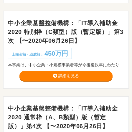
中小企業基盤整備機構：「IT導入補助金
2020 特別枠（C類型）版（暫定版）」第3
次 【〜2020年06月26日】
450万円
上限金額・助成額：
本事業は、中小企業・小規模事業者等が今後複数年にわたり相次いで直面する制度変更(働き方改革や被用者保険の適用拡大、賃上げ、インボイス導入等)等に対応するため、中小企業・小規模事業者等が取り組む生産性の向上に資するITツール(ソフトウェア、サービス等)の導入を支援するものです。※新型コロナウイルス感染症による影響を受け、事業継続力強化に資するテレワークツールの導入に取り組む事業者を優先的に支援します。
詳細を見る
中小企業基盤整備機構：「IT導入補助金
2020 通常枠（A、B類型）版（暫定
版）」第4次 【〜2020年06月26日】