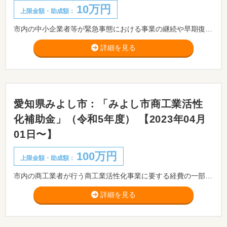
10万円
上限金額・助成額：
市内の中小企業者等が緊急事態における事業の継続や早期復旧を可能とするため、事業継続計画を策定する場合、経費の一部に対して補助します。
詳細を見る
愛知県みよし市：「みよし市商工業活性
化補助金」（令和5年度） 【2023年04月
01日〜】
100万円
上限金額・助成額：
市内の商工業者が行う商工業活性化事業に要する経費の一部を助成することにより、本市の経済の振興と市民生活の向上を図ることを目的とします。 ※実施前に市役所産業課もしくはみよし商工会までご相談いただきますようお願いいたします。
詳細を見る