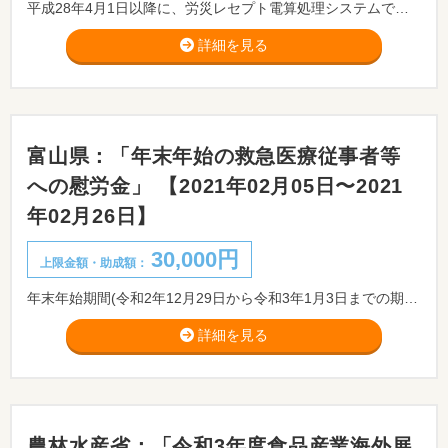
平成28年4月1日以降に、労災レセプト電算処理システムで請求するため労災レセプト対応のソフト等を導入した場合は、導入支援金を申請することができます。
詳細を見る
富山県：「年末年始の救急医療従事者等
への慰労金」 【2021年02月05日〜2021
年02月26日】
30,000円
上限金額・助成額：
年末年始期間(令和2年12月29日から令和3年1月3日までの期間)に、一次急患センター、二次輪番病院及び富山県歯科保健医療総合センターに勤務した医師、歯科医師、看護師、技師、薬剤師、歯科衛生士及び事務員(待機者は、緊急呼び出しにより出勤した者のみ対象)に対し、年末年始の救急医療従事者等への慰労金として3万円を給付します。また、年末年始に当番を割り当てられた在宅当番医において在宅当番日に勤務した医師、歯科医師、看護師、技師、薬剤師、歯科衛生士及び事務員に対し、年末年始の救急医療従事者等への慰労金として3万円を給付します。
詳細を見る
農林水産省：「令和3年度食品産業海外展