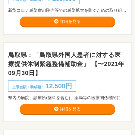
新型コロナ感染症の院内等での感染拡大を防ぐための取り組みを行う医療機関に対して、感染拡大防止対策に要するかかり増し費用を補助する。 ※医療機関等の事務の簡素化の観点から、領収書等の添付を省略し、電子申請を原則とする。
詳細を見る
鳥取県：「鳥取県外国人患者に対する医
療提供体制緊急整備補助金」 【〜2021年
09月30日】
12,500円
上限金額・助成額：
県内の病院、診療所(歯科を含む)、薬局等の医療関係機関において、新型コロナウイルス感染症の感染防止等のため、外国人への適切な対応が行えるよう、設備整備(多言語に対応した翻訳機器の整備等)を支援することを目的として交付します。
詳細を見る