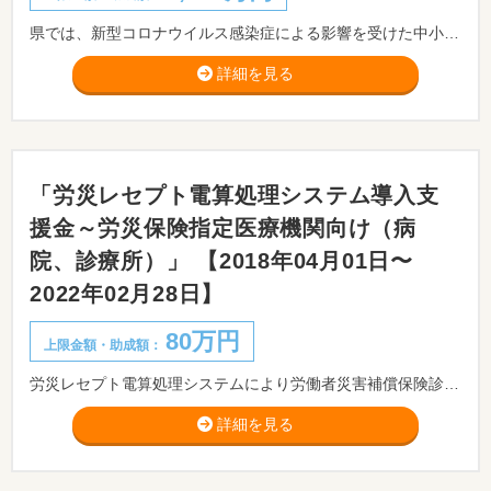
県では、新型コロナウイルス感染症による影響を受けた中小企業の資金繰りを支援するため、県制度融資に「新型コロナウイルス感染症対策パワーアップ資金」を創設しました。 ※本資金は、医療法人及び医業を主たる事業とする社会福祉法人、一般社団法人、一般財団法人並びに特定非営利活動法人も対象となります。なお、「医業」とは産業分類上の病院、一般診療所、歯科診所、獣医業、介護老人保健施設を指します。
詳細を見る
「労災レセプト電算処理システム導入支
援金～労災保険指定医療機関向け（病
院、診療所）」 【2018年04月01日〜
2022年02月28日】
80万円
上限金額・助成額：
労災レセプト電算処理システムにより労働者災害補償保険診療費請求書及び内訳書をオンランで請求する場合の環境整備に係る費用の負担に対して、費用の一部を支払うものです。但し、 2016年4月1日以降に労災レセプト対応のソフト等を導入したものが対象です。
詳細を見る