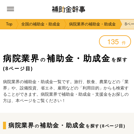
Top
全国の補助金・助成金
病院業界の補助金・助成金
8ペ
135
件
病院業界
補助金・助成金
の
を探す
(8ページ目)
病院業界の補助金・助成金一覧です。旅行、飲食、農業などの「業
界」や、設備投資、省エネ、雇用などの「利用目的」からも検索す
ることができます。病院業界で補助金・助成金・支援金をお探しの
方は、本ページをご覧ください！
病院業界
補助金・助成金
の
を探す
(8ページ目)