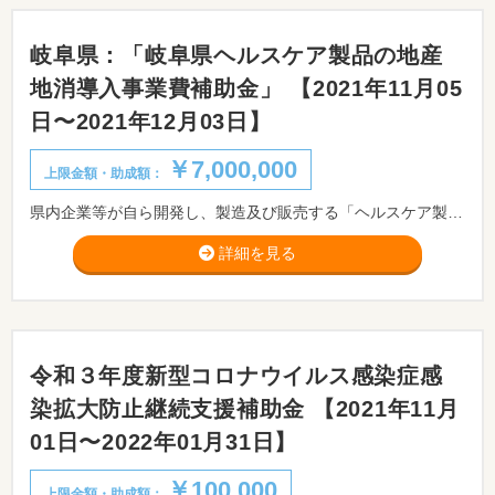
岐阜県：「岐阜県ヘルスケア製品の地産
地消導入事業費補助金」 【2021年11月05
日〜2021年12月03日】
￥7,000,000
上限金額・助成額：
県内企業等が自ら開発し、製造及び販売する「ヘルスケア製品(DX関連)」について既存製品等に対する競争優位性の構築と、市場の獲得を支援しています。そのため、販売して間もない当該製品を県内病院、県内福祉施設及び県民にモニター価格で販売する経費の一部を補助する「ヘルスケア製品の地産地消導入事業費補助金」を新設し、募集を開始しましたのでお知らせします。募集期限12月3日(金)17時15分必着です。 ・医療福祉機器及びシステムのうち、電気、電子又は情報技術により自動化したものとは センサーや登録情報等により外部情報を取得し、組込システムや管理 PC 等により判断し、アクチュエータで動作をアシストしたり、モニターにより情報提示したりすることにより、使用者を支援するもの。 例えば、危険防止機能付昇降装置や病院や介護施設向け作業支援システムなど。
詳細を見る
令和３年度新型コロナウイルス感染症感
染拡大防止継続支援補助金 【2021年11月
01日〜2022年01月31日】
￥100,000
上限金額・助成額：