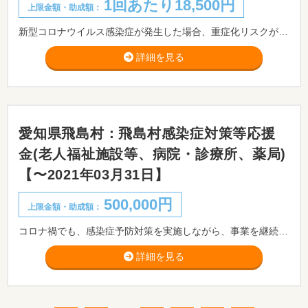
1回あたり18,500円
上限金額・助成額：
新型コロナウイルス感染症が発生した場合、重症化リスクが高く、クラスター化する恐れが高い精神科病床を有する病院(精神科病院という。)において、施設内感染を未然に防止するため、患者の入所前に実施するPCR検査等への支援を目的とする。
詳細を見る
愛知県飛島村：飛島村感染症対策等応援
金(老人福祉施設等、病院・診療所、薬局)
【〜2021年03月31日】
500,000円
上限金額・助成額：
コロナ禍でも、感染症予防対策を実施しながら、事業を継続いただいている、村内の老人福祉施設等や医療機関などに対して、応援金を交付します。
詳細を見る