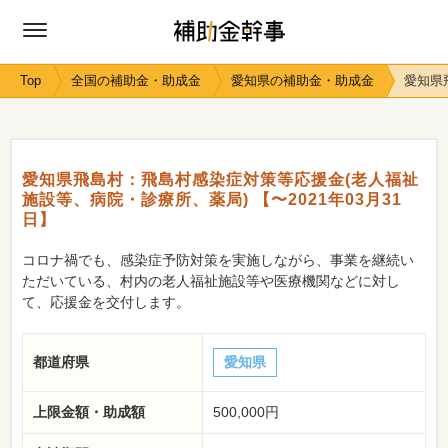
Top
全国の補助金・助成金
愛知県の補助金・助成金
愛知県
愛知県飛島村：飛島村感染症対策等応援金(老人福祉
施設等、病院・診療所、薬局) 【〜2021年03月31
日】
コロナ禍でも、感染症予防対策を実施しながら、事業を継続い
ただいている、村内の老人福祉施設等や医療機関などに対し
て、応援金を交付します。
都道府県
愛知県
上限金額・助成額
500,000円