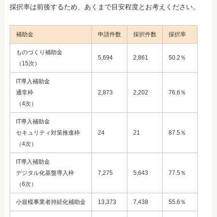
採択率は前後するため、あくまで目安程度とお考えください。
補助金
申請件数
採択件数
採択率
ものづくり補助金
5,694
2,861
50.2％
（15次）
IT導入補助金
通常枠
2,873
2,202
76.6％
（4次）
IT導入補助金
セキュリティ対策推進枠
24
21
87.5％
（4次）
IT導入補助金
デジタル化基盤導入枠
7,275
5,643
77.5％
（6次）
小規模事業者持続化補助金
13,373
7,438
55.6％