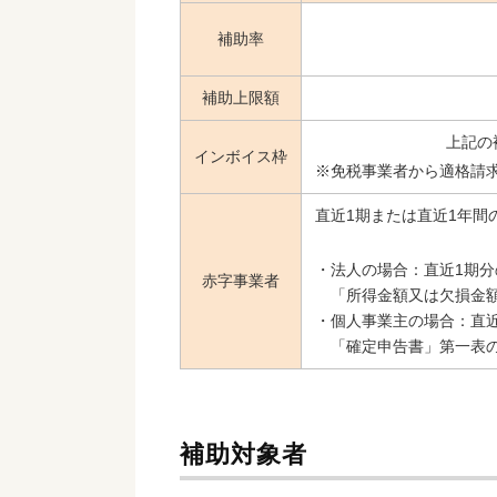
補助率
補助上限額
上記の
インボイス枠
※免税事業者から適格請
直近1期または直近1年間
・法人の場合：直近1期
赤字事業者
「所得金額又は欠損金額
・個人事業主の場合：直
「確定申告書」第一表の
補助対象者