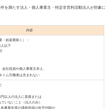
要件を満たす法人・個人事業主・特定非営利活動法人が対象に
内容
業・娯楽業除く）：
5人以下
下
、会社役員や個人事業主本人、
タイム労働者は含まれない
と
億円以上の法人に直接または
れていないこと（法人のみ）
は各事業年度の課税所得の年平均額が