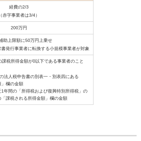
経費の2/3
（赤字事業者は3/4）
200万円
補助上限額に50万円上乗せ
求書発行事業者に転換する小規模事業者が対象
の課税所得金額が0以下である事業者のこと
分の法人税申告書の別表一・別表四にある
」欄の金額
近1年間の「所得税および復興特別所得税」の
「課税される所得金額」欄の金額