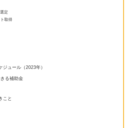
の選定
ント取得
ジュール（2023年）
できる補助金
きこと