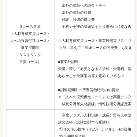
・部外の講師への謝金・手当
・部外の講師の旅費
・施設・設備の借上費
3コース共通
・学科や実技の訓練等を行う場合に必要な教科
（人材育成支援コース・
人への
投資促進コース・
※人材育成支援コース・事業展開等リスキリン
事業展開等
上記に加えて「訓練コースの開発費」も対象
リスキリング
支援コース）
■事業外訓練
受講に際して必要となる入学料・受講料・教科
あらかじめ受講案内等で定めているもの
■訓練期間中の所定労働時間内の賃金
※「人への投資促進コース」では高度デジタル
成長分野等人材訓練、
情報技術分野認定実習
・高度デジタル人材訓練／成長分野等人材訓練
次の資格・試験に関する受験料
① ITスキル標準（ITSS） レベル3、4の資格試
② 公的職業資格