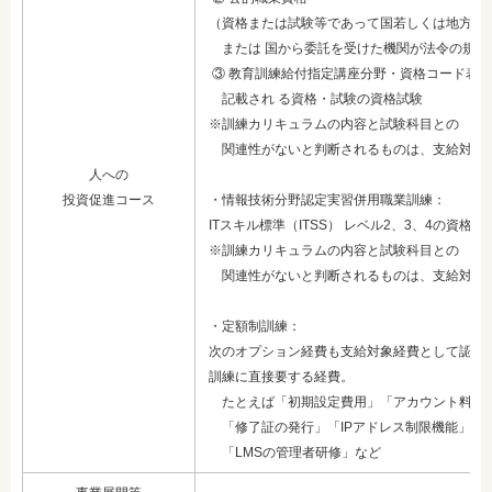
（資格または試験等であって国若しくは
地方公
または 国から委託を受けた機関が法令の規定
③ 教育訓練給付指定講座分野・資格コード表（
記載され る
資格・試験の資格試験
※訓練カリキュラムの内容と試験科目との
関連性がないと判断されるものは、
支給対象
人への
投資促進コース
・情報技術分野認定実習併用職業訓練：
ITスキル標準（ITSS） レベル2、3、4の資格
※訓練カリキュラムの内容と試験科目との
関連性がないと判断されるものは、
支給対象
・定額制訓練：
次のオプション経費も支給対象経費として認め
訓練に直接要する経費。
たとえば「初期設定費用」「アカウント料」「
「修了証の発行」「IPアドレス制限機能」「
「LMSの管理者研修」など