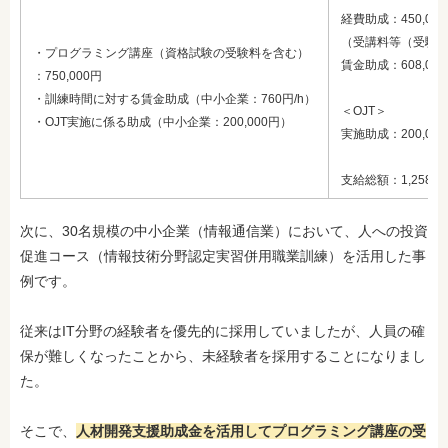
経費助成：450,00
（受講料等（受験料
・プログラミング講座（資格試験の受験料を含む）
賃金助成：608,000
：750,000円
・訓練時間に対する賃金助成（中小企業：760円/h）
＜OJT＞
・OJT実施に係る助成（中小企業：200,000円）
実施助成：200,00
支給総額：1,258,0
次に、30名規模の中小企業（情報通信業）において、人への投資
促進コース（情報技術分野認定実習併用職業訓練）を活用した事
例です。
従来はIT分野の経験者を優先的に採用していましたが、人員の確
保が難しくなったことから、未経験者を採用することになりまし
た。
そこで、
人材開発支援助成金を活用してプログラミング講座の受