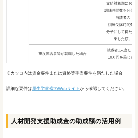
支給対象期におけ
訓練
時間数を分母に
当該者の
訓練
受講時間数を
分子にして得た率
乗じた額。
就職者1人当たり
重度障害者等が就職した場合
10万円を
乗じた額
※カッコ内は賃金要件または資格等手当要件を満たした場合
詳細な要件は
厚生労働省のWebサイト
から確認してください。
人材開発支援助成金の助成額の活用例