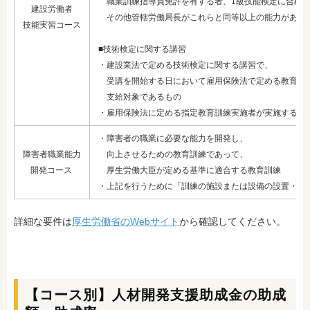
職業訓練指導員免許を有する者、1級技能検定に合格
建設労働者
その他管轄労働局長がこれらと同等以上の能力がある
技能実習コース
■技術検定に関する講習
・建設業法で定める技術検定に関する講習で、
受講を開始する日
において雇用保険法で定める教育訓
支給対象であるもの
・雇用保険法に定める指定教育訓練実施者が実施するも
・障害者の職業に必要な能力を開発し、
障害者職業能力
向上させるための教育訓練
であって、
開発コース
厚生労働大臣が定める基準に適合する教育訓練
・上記を行うために「訓練の施設または設備の設置・整
詳細な要件は
厚生労働省のWebサイト
から確認してください。
【コース別】人材開発支援助成金の助成