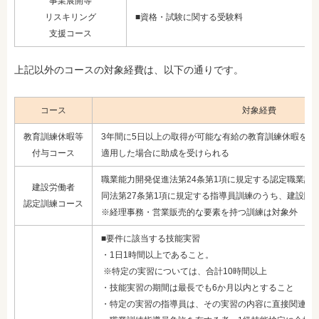
事業展開等
リスキリング
■資格・試験に関する受験料
支援コース
上記以外のコースの対象経費は、以下の通りです。
コース
対象経費
教育訓練休暇等
3年間に5日以上の取得が可能な有給の教育訓練休暇を導
付与コース
適用した場合に助成を受けられる
職業能力開発促進法第24条第1項に規定する認定職業訓
建設労働者
同法第27条第1項に規定する指導員訓練のうち、建設関
認定訓練コース
※経理事務・営業販売的な要素を持つ訓練は対象外
■要件に該当する技能実習
・1日1時間以上であること。
※特定の実習については、合計10時間以上
・技能実習の期間は最長でも6か月以内とすること
・特定の実習の指導員は、その実習の内容に直接関連す