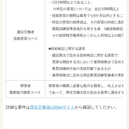
・1日1時間以上であること。
※特定の実習については、合計10時間以上
・技能実習の期間は最長でも6か月以内とすること
・特定の実習の指導員は、その実習の内容に直接関
職業訓練指導員免許を有する者、1級技能検定に
建設労働者
その他管轄労働局長がこれらと同等以上の能力が
技能実習コース
■技術検定に関する講習
・建設業法で定める技術検定に関する講習で、
受講を開始する日
において雇用保険法で定める
教育訓練給付金の支給対象であるもの
・雇用保険法に定める指定教育訓練実施者が実施す
障害者
障害者の職業に必要な能力を開発し、向上させるた
職業能力開発コース
であって、厚生労働大臣が定める基準に適合する教
詳細な要件は
厚生労働省のWebサイト
から確認してください。