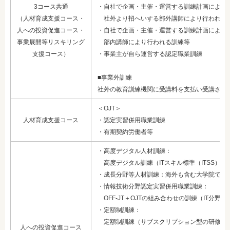
3コース共通
・自社で企画・主催・運営する訓練計画により
（人材育成支援コース
・
社外より招へいする部外講師により行われる
人への投資促進コース
・
・自社で企画・主催・運営する訓練計画により
事業展開等リスキリング
部内講師により行われる訓練等
支援コース）
・事業主が自ら運営する認定職業訓練
■事業外訓練
社外の教育訓練機関に受講料を支払い受講させ
＜OJT＞
人材育成支援コース
・認定実習併用職業訓練
・有期契約労働者等
・高度デジタル人材訓練：
高度デジタル訓練（ITスキル標準（ITSS）レベ
・成長分野等人材訓練：海外も含む大学院での
・情報技術分野認定実習併用職業訓練：
OFF-JT＋OJTの組み合わせの訓練（IT分野
・定額制訓練：
定額制訓練（サブスクリプション型の研修サ
人への投資促進コース