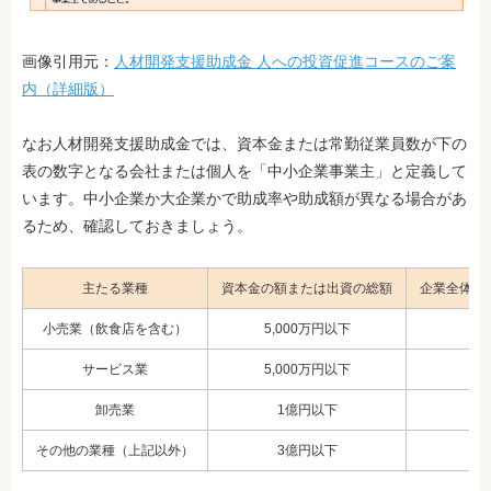
画像引用元：
人材開発支援助成金 人への投資促進コースのご案
内（詳細版）
なお人材開発支援助成金では、資本金または常勤従業員数が下の
表の数字となる会社または個人を「中小企業事業主」と定義して
います。中小企業
か大企業かで助成率や助成額が異なる場合があ
るため、確認しておきましょう。
主たる業種
資本金の額または出資の総額
企業全体で
小売業（飲食店を含む）
5,000万円以下
サービス業
5,000万円以下
卸売業
1億円以下
その他の業種（上記以外）
3億円以下