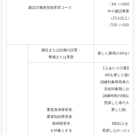
：3/4（+3/20）
建設労働者技能実習コース
中小建設事業主
（21人以上）
：7/10（+3/20）
施設または設備の設置・
要した費用の3/4を乗
整備または更新
1人あたりの運営費
4/5を乗じた
額に
訓練対象障害者のう
支給対象期におけ
訓練時間の
8割以上
受講した者の人数
重度身体障害者、
乗じた額。
重度知的障害者、
精神障害等
8割以上を
を対象とする
受講しなかった者は