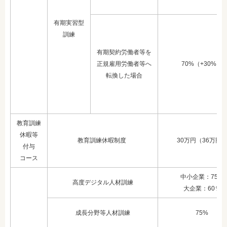
有期実習型
訓練
有期契約労働者等を
正規雇用労働者
等へ
70%（+30%）
転換した場合
教育訓練
休暇等
教育訓練休暇制度
30万円（36万円
付与
コース
中小企業：75%
高度デジタル人材訓練
大企業：60％
成長分野等人材訓練
75%