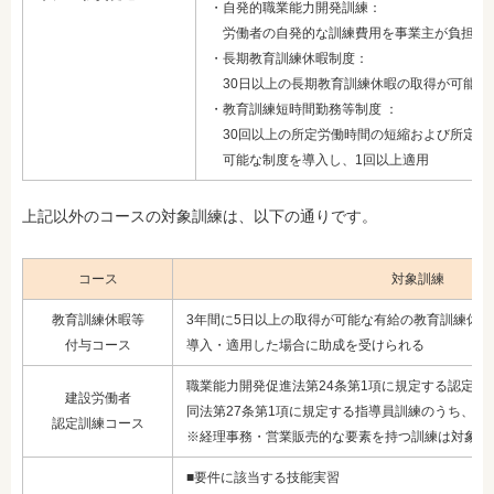
・自発的職業能力開発訓練：
労働者の自発的な訓練費用を事業主が負担し
・長期教育訓練休暇制度：
30日以上の長期教育訓練休暇の取得が可能な
・教育訓練短時間勤務等制度 ：
30回以上の所定労働時間の短縮および所定外
可能な制度を導入し、1回以上適用
上記以外のコースの対象訓練は、以下の通りです。
コース
対象訓練
教育訓練休暇等
3年間に5日以上の取得が可能な有給の教育訓練休暇
付与コース
導入・適用した場合に助成を受けられる
職業能力開発促進法第24条第1項に規定する認定職
建設労働者
同法第27条第1項に規定する指導員訓練のうち、建
認定訓練コース
※経理事務・営業販売的な要素を持つ訓練は対象外
■要件に該当する技能実習