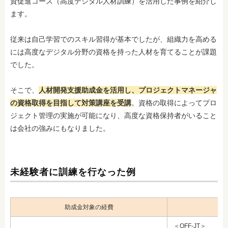
資促進コース（高度デジタル人材訓練）を活用した事例を紹介し
ます。
従来は自己学習でのスキル習得が基本でしたが、組織力を高める
には高度なデジタル分野の資格を持った人材を育てることが課題
でした。
そこで、
人材開発支援助成金を活用し、プロジェクトマネージャ
の資格取得を目指して対策講座を受講
。資格の取得によってプロ
ジェクト管理の実施が可能になり、高度な資格保持者がいること
は会社の強みにもなりました。
未経験者に訓練を行なった例
助成金対象の経費
支
＜OFF-JT＞