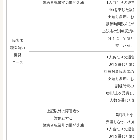
障害者職業能力開発訓練
1人当たりの運営費
4/5を乗じた
額に
支給対象期におけ
訓練
時間数を分母に
当該者の訓練
受講時間
分子にして得た率
障害者
乗じた額。
職業能力
開発
1人あたりの運営費
コース
3/4を乗じた
額に
訓練対象障害者のう
支給対象期におけ
訓練時間の
8割以上を受講した
人数を
乗じた額。
上記以外の障害者を
8割以上を
対象
とする
受講しなかった者は
障害者職業能力開発訓練
1人当たりの運営費
3/4を乗じた
額に