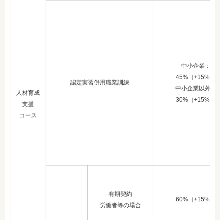
中小企業：
45%（+15%）
認定実習併用職業訓練
中小企業以外：
人材育成
30%（+15%）
支援
コース
有期契約
60%（+15%）
労働者等の
場合