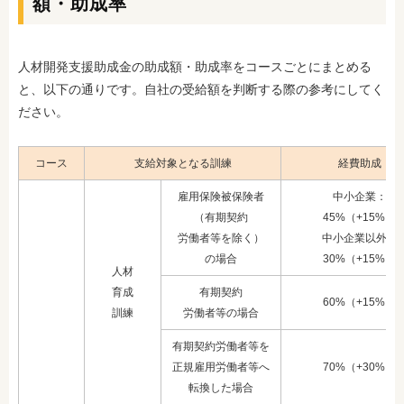
額・助成率
人材開発支援助成金の助成額・助成率をコースごとにまとめる
と、以下の通りです。自社の受給額を判断する際の参考にしてく
ださい。
コース
支給対象となる訓練
経費助成
雇用保険被保険者
中小企業：
（有期契約
45%（+15%）
労働者等を
除く）
中小企業以外：
の
場合
30%（+15%）
人材
育成
有期契約
60%（+15%）
訓練
労働者等の場合
有期契約労働者等を
正規雇用労働者
等へ
70%（+30%）
転換した場合