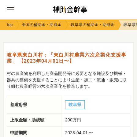
Top
全国の補助金・助成金
岐阜県の補助金・助成金
岐阜県
岐阜県東白川村：「東白川村農業六次産業化支援事
業」 【2023年04月01日〜】
村の農産物を利用した商品開発等に必要となる施設及び機械・
器具の整備を支援することにより生産・加工・流通・販売に取
り組む農業経営の六次産業化を推進します。
都道府県
岐阜県
上限金額・助成額
200万円
申請期間
2023-04-01 〜