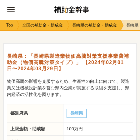
Top
全国の補助金・助成金
長崎県の補助金・助成金
長崎県
長崎県：「長崎県製造業物価高騰対策支援事業費補
助金（物価高騰対策タイプ）」 【2024年02月01
日〜2024年03月29日】
物価高騰の影響を克服するため、生産性の向上に向けて、製造
業又は機械設計業を営む県内企業が実施する取組を支援し、県
内経済の活性化を図ります。
都道府県
長崎県
上限金額・助成額
100万円