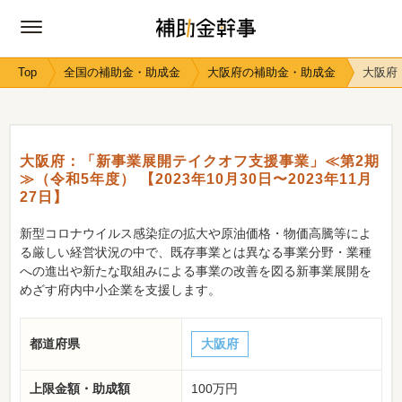
Top
全国の補助金・助成金
大阪府の補助金・助成金
大阪府：
大阪府：「新事業展開テイクオフ支援事業」≪第2期
≫（令和5年度） 【2023年10月30日〜2023年11月
27日】
新型コロナウイルス感染症の拡大や原油価格・物価高騰等によ
る厳しい経営状況の中で、既存事業とは異なる事業分野・業種
への進出や新たな取組みによる事業の改善を図る新事業展開を
めざす府内中小企業を支援します。
都道府県
大阪府
上限金額・助成額
100万円