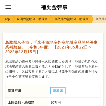
Top
全国の補助金・助成金
鳥取県の補助金・助成金
鳥取県
鳥取県米子市：「米子市地産外商地域産品開発等事
業補助金」（令和5年度） 【2023年05月22日〜
2023年12月15日】
地域産品の市外及び県外への販路拡大を図り、地域の活性化及
び地場産業の振興に資することを目的として、地域産品を新た
に開発し、又は改良すること等により競争力強化の取組を行な
う中小企業者等を支援します。
都道府県
鳥取県
上限金額・助成額
30万円