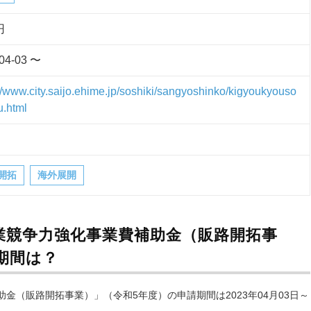
円
04-03 〜
://www.city.saijo.ehime.jp/soshiki/sangyoshinko/kigyoukyouso
u.html
開拓
海外展開
業競争力強化事業費補助金（販路開拓事
期間は？
金（販路開拓事業）」（令和5年度）の申請期間は2023年04月03日～