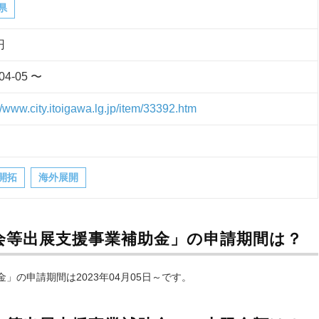
県
円
04-05 〜
//www.city.itoigawa.lg.jp/item/33392.htm
開拓
海外展開
会等出展支援事業補助金」の申請期間は？
の申請期間は2023年04月05日～です。