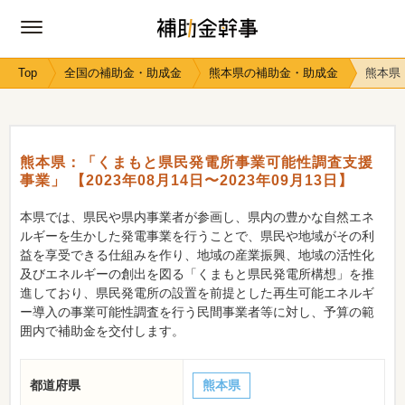
Top
全国の補助金・助成金
熊本県の補助金・助成金
熊本県：
熊本県：「くまもと県民発電所事業可能性調査支援
事業」 【2023年08月14日〜2023年09月13日】
本県では、県民や県内事業者が参画し、県内の豊かな自然エネ
ルギーを生かした発電事業を行うことで、県民や地域がその利
益を享受できる仕組みを作り、地域の産業振興、地域の活性化
及びエネルギーの創出を図る「くまもと県民発電所構想」を推
進しており、県民発電所の設置を前提とした再生可能エネルギ
ー導入の事業可能性調査を行う民間事業者等に対し、予算の範
囲内で補助金を交付します。
都道府県
熊本県