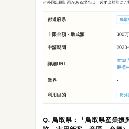
※外国出願計画がある場合は、必ず出願前にご
都道府県
鳥取
上限金額・助成額
300
申請期間
2023-
http
詳細URL
機構中
業界
-
利用目的
海外
Q.
鳥取県：「鳥取県産業振