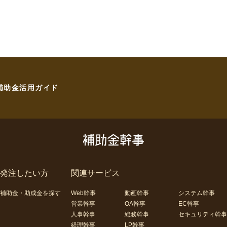
補助金活用ガイド
発注したい方
関連サービス
補助金・助成金を探す
Web幹事
動画幹事
システム幹事
営業幹事
OA幹事
EC幹事
人事幹事
総務幹事
セキュリティ幹事
経理幹事
LP幹事