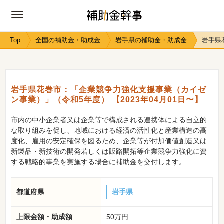
Top
全国の補助金・助成金
岩手県の補助金・助成金
岩手県
岩手県花巻市：「企業競争力強化支援事業（カイゼ
ン事業）」（令和5年度） 【2023年04月01日〜】
市内の中小企業者又は企業等で構成される連携体による自立的
な取り組みを促し、地域における経済の活性化と産業構造の高
度化、雇用の安定確保を図るため、企業等が付加価値創造又は
新製品・新技術の開発若しくは販路開拓等企業競争力強化に資
する戦略的事業を実施する場合に補助金を交付します。
都道府県
岩手県
上限金額・助成額
50万円