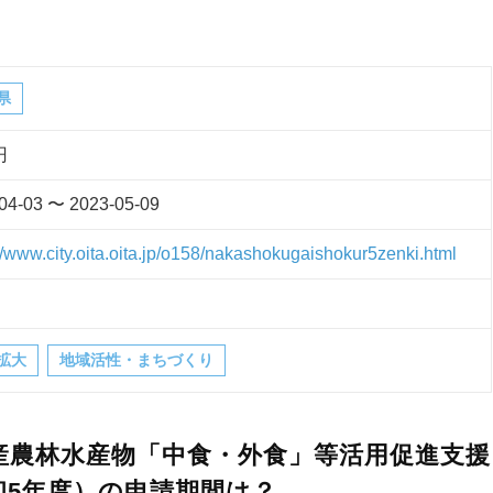
県
円
04-03 〜 2023-05-09
//www.city.oita.oita.jp/o158/nakashokugaishokur5zenki.html
拡大
地域活性・まちづくり
産農林水産物「中食・外食」等活用促進支援
和5年度）の申請期間は？