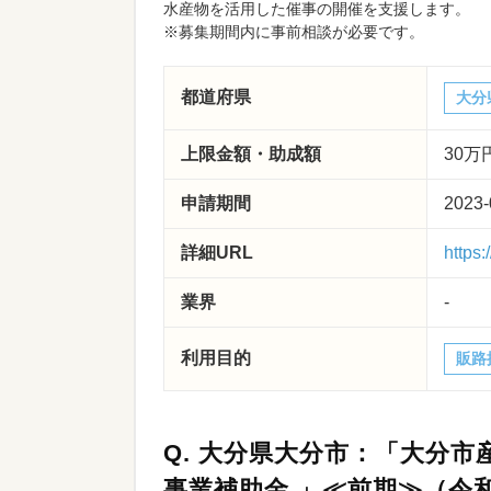
水産物を活用した催事の開催を支援します。
※募集期間内に事前相談が必要です。
都道府県
大分
上限金額・助成額
30万
申請期間
2023-
詳細URL
https:
業界
-
利用目的
販路
Q.
大分県大分市：「大分市
事業補助金 」≪前期≫（令