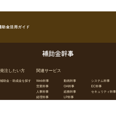
補助金活用ガイド
発注したい方
関連サービス
補助金・助成金を探す
Web幹事
動画幹事
システム幹事
営業幹事
OA幹事
EC幹事
人事幹事
総務幹事
セキュリティ幹事
経理幹事
LP幹事
合わせ
運営会社
コーポレートサイト
利用規約
プライバシーポリシー
サイ