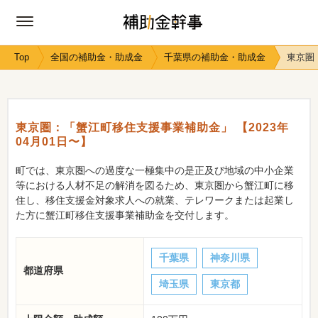
Top
全国の補助金・助成金
千葉県の補助金・助成金
東京圏
東京圏：「蟹江町移住支援事業補助金」 【2023年
04月01日〜】
町では、東京圏への過度な一極集中の是正及び地域の中小企業
等における人材不足の解消を図るため、東京圏から蟹江町に移
住し、移住支援金対象求人への就業、テレワークまたは起業し
た方に蟹江町移住支援事業補助金を交付します。
千葉県
神奈川県
都道府県
埼玉県
東京都