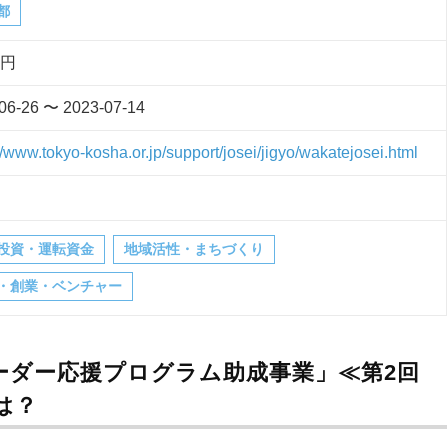
都
万円
06-26 〜 2023-07-14
//www.tokyo-kosha.or.jp/support/josei/jigyo/wakatejosei.html
投資・運転資金
地域活性・まちづくり
・創業・ベンチャー
ーダー応援プログラム助成事業」≪第2回
は？